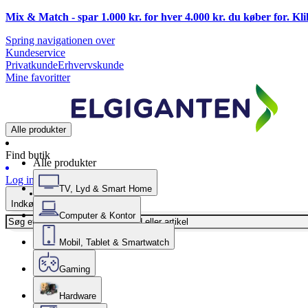
Mix & Match - spar 1.000 kr. for hver 4.000 kr. du køber for. Kl
Spring navigationen over
Kundeservice
Privatkunde
Erhvervskunde
Mine favoritter
Alle produkter
Find butik
Alle produkter
Log ind
TV, Lyd & Smart Home
Indkøbskurv
Computer & Kontor
Mobil, Tablet & Smartwatch
Gaming
Hardware