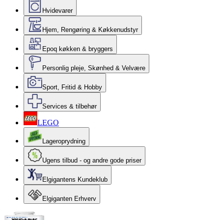
Hvidevarer
Hjem, Rengøring & Køkkenudstyr
Epoq køkken & bryggers
Personlig pleje, Skønhed & Velvære
Sport, Fritid & Hobby
Services & tilbehør
LEGO
Lageroprydning
Ugens tilbud - og andre gode priser
Elgigantens Kundeklub
Elgiganten Erhverv