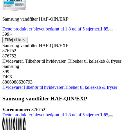
Samsung vandfilter HAF-QIN/EXP
Dette produkt er blevet bedømt til 1.8 ud af 5 stjerner.
1.8
5
399.-
Tilføj til kurv
Samsung vandfilter HAF-QIN/EXP
876752
876752
Hvidevarer, Tilbehør til hvidevarer, Tilbehør til køleskab & fryser
Samsung
399
DKK
8806088630793
Hvidevarer
Tilbehør til hvidevarer
Tilbehør til køleskab & fryser
Samsung vandfilter HAF-QIN/EXP
Varenummer:
876752
Dette produkt er blevet bedømt til 1.8 ud af 5 stjerner.
1.8
5