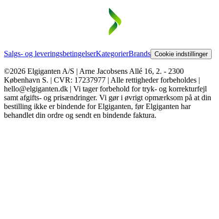
Salgs- og leveringsbetingelser
Kategorier
Brands
Cookie indstillinger
©2026 Elgiganten A/S | Arne Jacobsens Allé 16, 2. - 2300
København S. | CVR: 17237977 | Alle rettigheder forbeholdes |
hello@elgiganten.dk | Vi tager forbehold for tryk- og korrekturfejl
samt afgifts- og prisændringer. Vi gør i øvrigt opmærksom på at din
bestilling ikke er bindende for Elgiganten, før Elgiganten har
behandlet din ordre og sendt en bindende faktura.