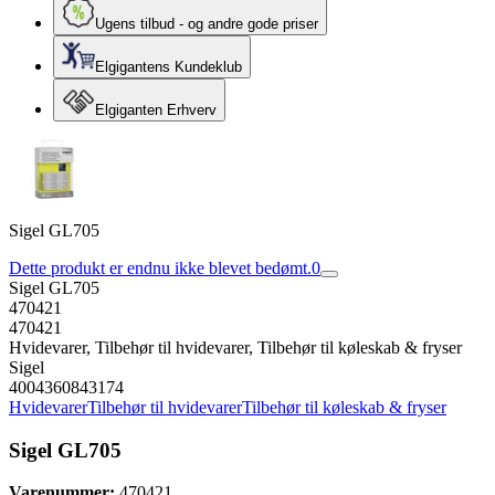
Ugens tilbud - og andre gode priser
Elgigantens Kundeklub
Elgiganten Erhverv
Sigel GL705
Dette produkt er endnu ikke blevet bedømt.
0
Sigel GL705
470421
470421
Hvidevarer, Tilbehør til hvidevarer, Tilbehør til køleskab & fryser
Sigel
4004360843174
Hvidevarer
Tilbehør til hvidevarer
Tilbehør til køleskab & fryser
Sigel GL705
Varenummer:
470421