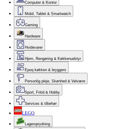
Computer & Kontor
Mobil, Tablet & Smartwatch
Gaming
Hardware
Hvidevarer
Hjem, Rengøring & Køkkenudstyr
Epoq køkken & bryggers
Personlig pleje, Skønhed & Velvære
Sport, Fritid & Hobby
Services & tilbehør
LEGO
Lageroprydning