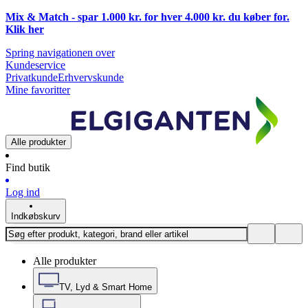
Mix & Match - spar 1.000 kr. for hver 4.000 kr. du køber for.
Klik
her
Spring navigationen over
Kundeservice
Privatkunde
Erhvervskunde
Mine favoritter
Alle produkter
Find butik
Log ind
Indkøbskurv
Alle produkter
TV, Lyd & Smart Home