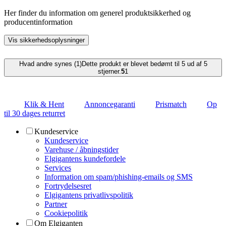
Her finder du information om generel produktsikkerhed og
producentinformation
Vis sikkerhedsoplysninger
Hvad andre synes (1)
Dette produkt er blevet bedømt til 5 ud af 5
stjerner.
5
1
Klik & Hent
Annoncegaranti
Prismatch
Op
til 30 dages returret
Kundeservice
Kundeservice
Varehuse / åbningstider
Elgigantens kundefordele
Services
Information om spam/phishing-emails og SMS
Fortrydelsesret
Elgigantens privatlivspolitik
Partner
Cookiepolitik
Om Elgiganten