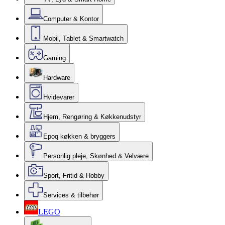
Computer & Kontor
Mobil, Tablet & Smartwatch
Gaming
Hardware
Hvidevarer
Hjem, Rengøring & Køkkenudstyr
Epoq køkken & bryggers
Personlig pleje, Skønhed & Velvære
Sport, Fritid & Hobby
Services & tilbehør
LEGO