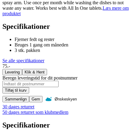
spray arm. Use once per month while washing the dishes to not
waste any water. Works best with All In One tablets.
Læs mere om
produktet
Specifikationer
Fjerner fedt og rester
Bruges 1 gang om måneden
3 stk. pakken
Se alle specifikationer
75.-
Levering
Klik & Hent
Beregn leveringstid for dit postnummer
Tilføj til kurv
Sammenlign
Gem
Ønskeskyen
30 dages returret
50 dages returret som klubmedlem
Specifikationer