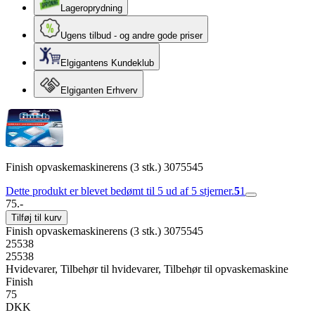
Lageroprydning
Ugens tilbud - og andre gode priser
Elgigantens Kundeklub
Elgiganten Erhverv
Finish opvaskemaskinerens (3 stk.) 3075545
Dette produkt er blevet bedømt til 5 ud af 5 stjerner.
5
1
75.-
Tilføj til kurv
Finish opvaskemaskinerens (3 stk.) 3075545
25538
25538
Hvidevarer, Tilbehør til hvidevarer, Tilbehør til opvaskemaskine
Finish
75
DKK