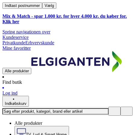
Indtast postnummer
Vælg
Mix & Match - spar 1.000 kr. for hver 4.000 kr. du køber for.
Klik
her
Spring navigationen over
Kundeservice
Privatkunde
Erhvervskunde
Mine favoritter
Alle produkter
Find butik
Log ind
Indkøbskurv
Alle produkter
TV, Lyd & Smart Home