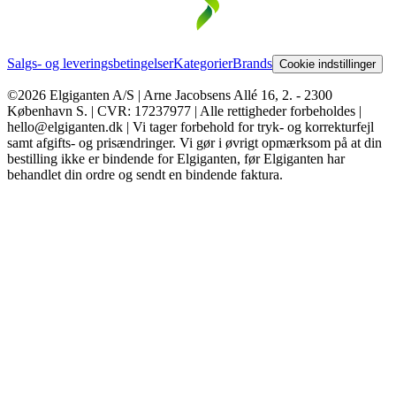
Salgs- og leveringsbetingelser
Kategorier
Brands
Cookie indstillinger
©2026 Elgiganten A/S | Arne Jacobsens Allé 16, 2. - 2300
København S. | CVR: 17237977 | Alle rettigheder forbeholdes |
hello@elgiganten.dk | Vi tager forbehold for tryk- og korrekturfejl
samt afgifts- og prisændringer. Vi gør i øvrigt opmærksom på at din
bestilling ikke er bindende for Elgiganten, før Elgiganten har
behandlet din ordre og sendt en bindende faktura.