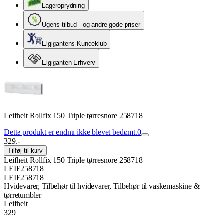
Lageroprydning
Ugens tilbud - og andre gode priser
Elgigantens Kundeklub
Elgiganten Erhverv
Leifheit Rollfix 150 Triple tørresnore 258718
Dette produkt er endnu ikke blevet bedømt.
0
329.-
Tilføj til kurv
Leifheit Rollfix 150 Triple tørresnore 258718
LEIF258718
LEIF258718
Hvidevarer, Tilbehør til hvidevarer, Tilbehør til vaskemaskine &
tørretumbler
Leifheit
329