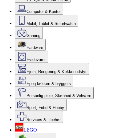
Computer & Kontor
Mobil, Tablet & Smartwatch
Gaming
Hardware
Hvidevarer
Hjem, Rengøring & Køkkenudstyr
Epoq køkken & bryggers
Personlig pleje, Skønhed & Velvære
Sport, Fritid & Hobby
Services & tilbehør
LEGO