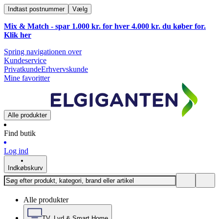
Indtast postnummer
Vælg
Mix & Match - spar 1.000 kr. for hver 4.000 kr. du køber for.
Klik
her
Spring navigationen over
Kundeservice
Privatkunde
Erhvervskunde
Mine favoritter
Alle produkter
Find butik
Log ind
Indkøbskurv
Alle produkter
TV, Lyd & Smart Home