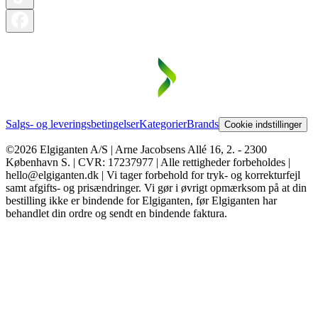
Salgs- og leveringsbetingelser
Kategorier
Brands
Cookie indstillinger
©2026 Elgiganten A/S | Arne Jacobsens Allé 16, 2. - 2300
København S. | CVR: 17237977 | Alle rettigheder forbeholdes |
hello@elgiganten.dk | Vi tager forbehold for tryk- og korrekturfejl
samt afgifts- og prisændringer. Vi gør i øvrigt opmærksom på at din
bestilling ikke er bindende for Elgiganten, før Elgiganten har
behandlet din ordre og sendt en bindende faktura.