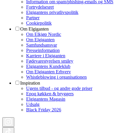
Information om spam/phishing-emails og SMS
Fortrydelsesret
Elgigantens privatlivspolitik
Partner
Cookiepolitik
Om Elgiganten
Om Elkjøp Nordic
Om Elgiganten
Samfundsansvar
Presseinformation
Karriere i Elgiganten
Fødevarestyrelsen smiley
Elgigantens Kundeklub
Om Elgiganten Erhverv
Whistleblowing i organisationen
Inspiration
Ugens tilbud - og andre gode priser
Epoq køkken & bryggers
Elgigantens Magasin
Udsalg
Black Friday 2026