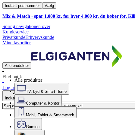
Indtast postnummer
Vælg
Mix & Match - spar 1.000 kr. for hver 4.000 kr. du køber for. Kl
Spring navigationen over
Kundeservice
Privatkunde
Erhvervskunde
Mine favoritter
Alle produkter
Find butik
Alle produkter
Log ind
TV, Lyd & Smart Home
Indkøbskurv
Computer & Kontor
Mobil, Tablet & Smartwatch
Gaming