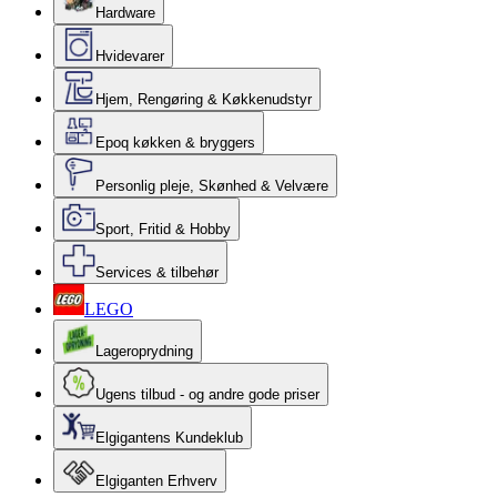
Hardware
Hvidevarer
Hjem, Rengøring & Køkkenudstyr
Epoq køkken & bryggers
Personlig pleje, Skønhed & Velvære
Sport, Fritid & Hobby
Services & tilbehør
LEGO
Lageroprydning
Ugens tilbud - og andre gode priser
Elgigantens Kundeklub
Elgiganten Erhverv