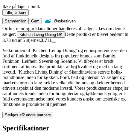
Ikke på lager i butik
Tilføj til kurv
Sammenlign
Gem
Ønskeskyen
Ordre, retur og reklamationer håndteres af sælger - læs om denne
sælger:
Dette produkt er blevet bedømt til
Kitchen Living Dining DK
3.73 ud af 5 stjerner.
3.7
11
Velkommen til ’Kitchen Living Dining’ og en inspirerende verden
fuld af funktionelle designs fra populære brands som Bamix,
Funktion, Leifheit, Severin og Soehnle. Vi tilbyder et bredt
sortiment af innovative produkter af høj kvalitet og med en lang
levetid. ’Kitchen Living Dining’ er Skandinaviens største bolig-
brandhouse inden for køkken, bord, bad og interiør. Vi sælger og
markedsfører en lang række velkendte brands og dækker hermed
ethvert aspekt af den moderne livsstil. Vores produktserier afspejler
samfundets trends inden for boliginteriør og køkkenudstyr og er i
fuld overensstemmelse med vores kunders ønske om æstetiske og
funktionelle produkter til hjemmet.
Sælges af
2 andre partnere
Specifikationer