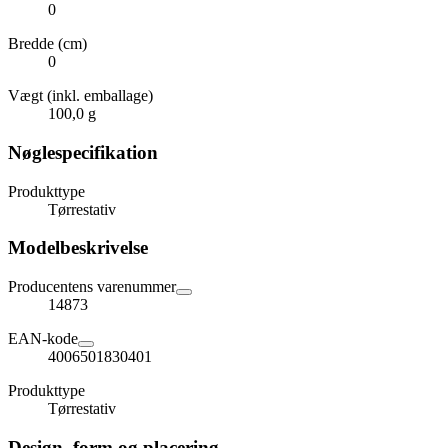
0
Bredde (cm)
0
Vægt (inkl. emballage)
100,0 g
Nøglespecifikation
Produkttype
Tørrestativ
Modelbeskrivelse
Producentens varenummer
14873
EAN-kode
4006501830401
Produkttype
Tørrestativ
Design, form og placering