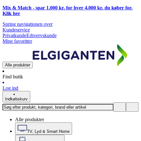
Mix & Match - spar 1.000 kr. for hver 4.000 kr. du køber for.
Klik
her
Spring navigationen over
Kundeservice
Privatkunde
Erhvervskunde
Mine favoritter
Alle produkter
Find butik
Log ind
Indkøbskurv
Alle produkter
TV, Lyd & Smart Home