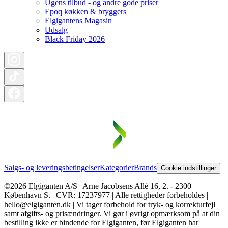
Ugens tilbud - og andre gode priser
Epoq køkken & bryggers
Elgigantens Magasin
Udsalg
Black Friday 2026
Salgs- og leveringsbetingelser
Kategorier
Brands
Cookie indstillinger
©2026 Elgiganten A/S | Arne Jacobsens Allé 16, 2. - 2300
København S. | CVR: 17237977 | Alle rettigheder forbeholdes |
hello@elgiganten.dk | Vi tager forbehold for tryk- og korrekturfejl
samt afgifts- og prisændringer. Vi gør i øvrigt opmærksom på at din
bestilling ikke er bindende for Elgiganten, før Elgiganten har