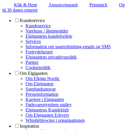
Klik & Hent
Annoncegaranti
Prismatch
Op
til 30 dages returret
Kundeservice
Kundeservice
Varehuse / åbningstider
Elgigantens kundefordele
Services
Information om spam/phishing-emails og SMS
Fortrydelsesret
Elgigantens privatlivspolitik
Partner
Cookiepolitik
Om Elgiganten
Om Elkjøp Nordic
Om Elgiganten
Samfundsansvar
Presseinformation
Karriere i Elgiganten
Fødevarestyrelsen smiley
Elgigantens Kundeklub
Om Elgiganten Erhverv
Whistleblowing i organisationen
Inspiration