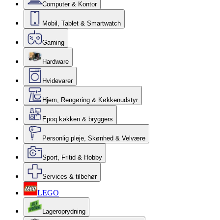
Computer & Kontor
Mobil, Tablet & Smartwatch
Gaming
Hardware
Hvidevarer
Hjem, Rengøring & Køkkenudstyr
Epoq køkken & bryggers
Personlig pleje, Skønhed & Velvære
Sport, Fritid & Hobby
Services & tilbehør
LEGO
Lageroprydning