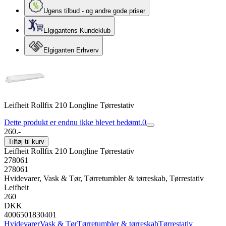
Ugens tilbud - og andre gode priser
Elgigantens Kundeklub
Elgiganten Erhverv
Leifheit Rollfix 210 Longline Tørrestativ
Dette produkt er endnu ikke blevet bedømt.
0
260.-
Tilføj til kurv
Leifheit Rollfix 210 Longline Tørrestativ
278061
278061
Hvidevarer, Vask & Tør, Tørretumbler & tørreskab, Tørrestativ
Leifheit
260
DKK
4006501830401
Hvidevarer
Vask & Tør
Tørretumbler & tørreskab
Tørrestativ