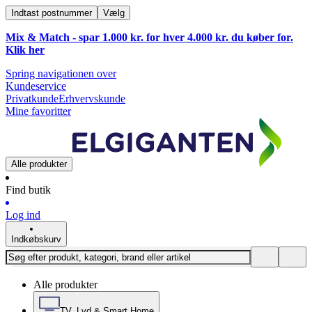
Indtast postnummer
Vælg
Mix & Match - spar 1.000 kr. for hver 4.000 kr. du køber for.
Klik
her
Spring navigationen over
Kundeservice
Privatkunde
Erhvervskunde
Mine favoritter
Alle produkter
Find butik
Log ind
Indkøbskurv
Alle produkter
TV, Lyd & Smart Home