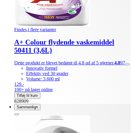
Findes i flere varianter
A+ Colour flydende vaskemiddel
50411 (3,6L)
Dette produkt er blevet bedømt til 4.8 ud af 5 stjerner.
4.8
97
Innovativ formel
Effektiv ved 30 grader
Volume: 3.600 ml
129.-
100+ på lager online
Tilføj til kurv
828909
Sammenlign