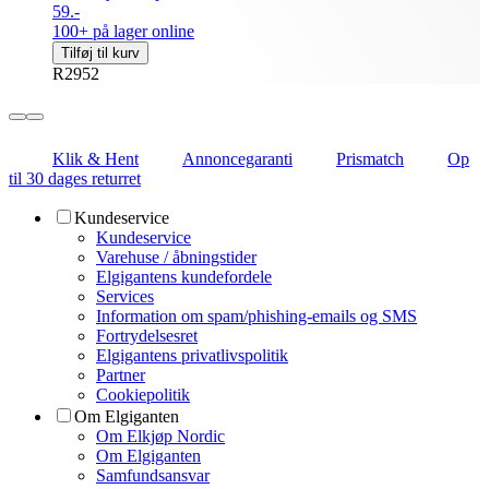
59.-
100+ på lager online
Tilføj til kurv
R2952
Klik & Hent
Annoncegaranti
Prismatch
Op
til 30 dages returret
Kundeservice
Kundeservice
Varehuse / åbningstider
Elgigantens kundefordele
Services
Information om spam/phishing-emails og SMS
Fortrydelsesret
Elgigantens privatlivspolitik
Partner
Cookiepolitik
Om Elgiganten
Om Elkjøp Nordic
Om Elgiganten
Samfundsansvar