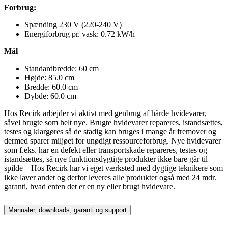
Forbrug:
Spænding 230 V (220-240 V)
Energiforbrug pr. vask: 0.72 kW/h
Mål
Standardbredde: 60 cm
Højde: 85.0 cm
Bredde: 60.0 cm
Dybde: 60.0 cm
Hos Recirk arbejder vi aktivt med genbrug af hårde hvidevarer,
såvel brugte som helt nye. Brugte hvidevarer repareres, istandsættes,
testes og klargøres så de stadig kan bruges i mange år fremover og
dermed sparer miljøet for unødigt ressourceforbrug. Nye hvidevarer
som f.eks. har en defekt eller transportskade repareres, testes og
istandsættes, så nye funktionsdygtige produkter ikke bare går til
spilde – Hos Recirk har vi eget værksted med dygtige teknikere som
ikke laver andet og derfor leveres alle produkter også med 24 mdr.
garanti, hvad enten det er en ny eller brugt hvidevare.
Manualer, downloads, garanti og support