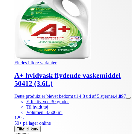
Findes i flere varianter
A+ hvidvask flydende vaskemiddel
50412 (3.6L)
Dette produkt er blevet bedømt til 4.8 ud af 5 stjerner.
4.8
97
Effektiv ved 30 grader
Til hvidt tøj
Volumen: 3.600 ml
129.-
50+ på lager online
Tilføj til kurv