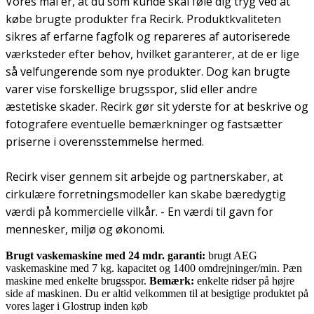
Vores mål er, at du som kunde skal føle dig tryg ved at
købe brugte produkter fra Recirk. Produktkvaliteten
sikres af erfarne fagfolk og repareres af autoriserede
værksteder efter behov, hvilket garanterer, at de er lige
så velfungerende som nye produkter. Dog kan brugte
varer vise forskellige brugsspor, slid eller andre
æstetiske skader. Recirk gør sit yderste for at beskrive og
fotografere eventuelle bemærkninger og fastsætter
priserne i overensstemmelse hermed.
Recirk viser gennem sit arbejde og partnerskaber, at
cirkulære forretningsmodeller kan skabe bæredygtig
værdi på kommercielle vilkår. - En værdi til gavn for
mennesker, miljø og økonomi.
Brugt vaskemaskine med 24 mdr. garanti:
brugt AEG
vaskemaskine med 7 kg. kapacitet og 1400 omdrejninger/min. Pæn
maskine med enkelte brugsspor.
Bemærk:
enkelte ridser på højre
side af maskinen. Du er altid velkommen til at besigtige produktet på
vores lager i Glostrup inden køb