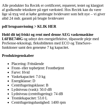
Alle produkter fra Recirk er certificeret, repareret, testet og klargjort
af godkendte teknikere på eget værksted. Hos Recirk kan du være
lige så tryg ved at købe genbrugte hvidevarer som helt nye – vi giver
altid 24 mdr. garanti på brugte hvidevarer
pdf brugsanvisning > KLIK HER
Hold dit tøj friskt og rent med denne AEG vaskemaskine
L6FBE740G
og udnyt den energieffektive, tilpassede pleje med
ProSense-teknologi, fleksibiliteten med ECO og TimeSave-
funktioner samt den generøse 7 kg kapacitet.
Produktegenskaber
Placering: Fritstående
Front- eller topbetjent: Frontbetjent
Farve: Hvid
Vaskekapacitet: 7.0 kg
Energiklasse: D
Centrifugeringsklasse: B
Lydniveau (vask): 50.0 dB
Lydniveau (centrifugering): 74 dB
Tromlekapacitet: 53.0 L
Centrifugeringshastighed: 1400 rpm