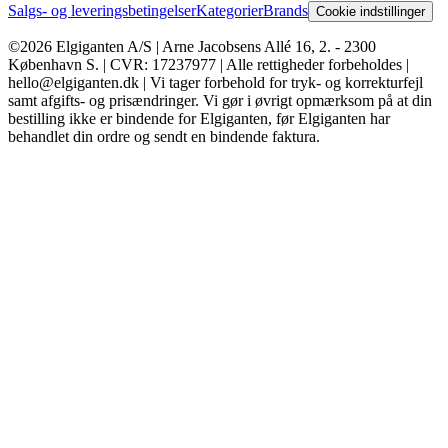
Salgs- og leveringsbetingelser
Kategorier
Brands
Cookie indstillinger
©2026 Elgiganten A/S | Arne Jacobsens Allé 16, 2. - 2300
København S. | CVR: 17237977 | Alle rettigheder forbeholdes |
hello@elgiganten.dk | Vi tager forbehold for tryk- og korrekturfejl
samt afgifts- og prisændringer. Vi gør i øvrigt opmærksom på at din
bestilling ikke er bindende for Elgiganten, før Elgiganten har
behandlet din ordre og sendt en bindende faktura.