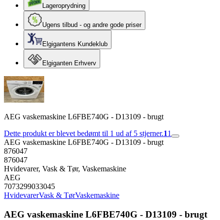
Lageroprydning
Ugens tilbud - og andre gode priser
Elgigantens Kundeklub
Elgiganten Erhverv
AEG vaskemaskine L6FBE740G - D13109 - brugt
Dette produkt er blevet bedømt til 1 ud af 5 stjerner.
1
1
AEG vaskemaskine L6FBE740G - D13109 - brugt
876047
876047
Hvidevarer, Vask & Tør, Vaskemaskine
AEG
7073299033045
Hvidevarer
Vask & Tør
Vaskemaskine
AEG vaskemaskine L6FBE740G - D13109 - brugt