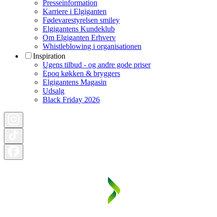
Presseinformation
Karriere i Elgiganten
Fødevarestyrelsen smiley
Elgigantens Kundeklub
Om Elgiganten Erhverv
Whistleblowing i organisationen
Inspiration
Ugens tilbud - og andre gode priser
Epoq køkken & bryggers
Elgigantens Magasin
Udsalg
Black Friday 2026