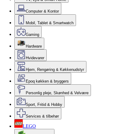
Computer & Kontor
Mobil, Tablet & Smartwatch
Gaming
Hardware
Hvidevarer
Hjem, Rengøring & Køkkenudstyr
Epoq køkken & bryggers
Personlig pleje, Skønhed & Velvære
Sport, Fritid & Hobby
Services & tilbehør
LEGO