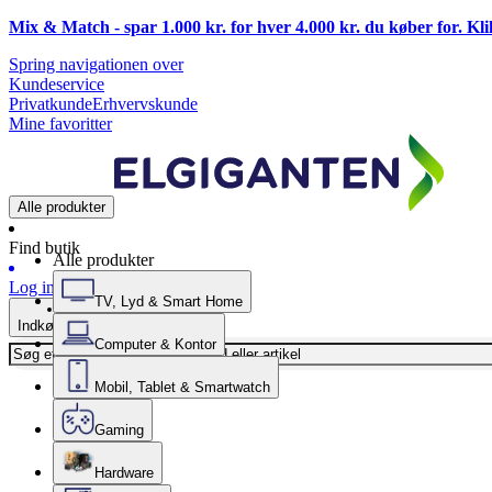
Mix & Match - spar 1.000 kr. for hver 4.000 kr. du køber for. Kl
Spring navigationen over
Kundeservice
Privatkunde
Erhvervskunde
Mine favoritter
Alle produkter
Find butik
Alle produkter
Log ind
TV, Lyd & Smart Home
Indkøbskurv
Computer & Kontor
Mobil, Tablet & Smartwatch
Gaming
Hardware