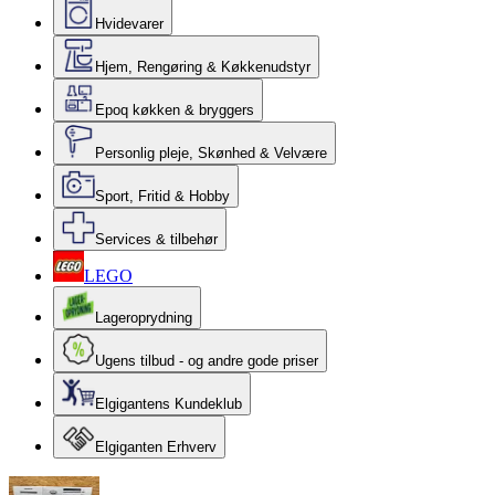
Hvidevarer
Hjem, Rengøring & Køkkenudstyr
Epoq køkken & bryggers
Personlig pleje, Skønhed & Velvære
Sport, Fritid & Hobby
Services & tilbehør
LEGO
Lageroprydning
Ugens tilbud - og andre gode priser
Elgigantens Kundeklub
Elgiganten Erhverv