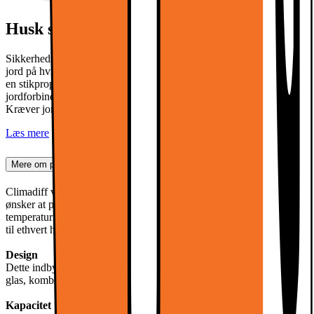
Husk stikprop til din hvidevare
Sikkerhedsstyrelsen SIK.DK anbefaler, at du bruger omformer til
jord på hvidevarer. Denne vare leveres uden jordforbindelse, hvorfor
en stikprop til jordforbindelse er nødvendig for at opnå
jordforbindelse. Denne kan tilkøbes i leveringsprocessen. NB!
Kræver jordforbindelse i din stikkontakt.
Læs mere
Mere om produktet
Climadiff vinskabet CBU20S2B er perfekt til vinentusiaster, der
ønsker at præsentere deres samling på elegant vis. Dets stabile
temperaturindstillinger og støjsvage drift gør det til en ideel tilføjelse
til ethvert hjem.
Design
Dette indbyggede vinopbevaringsmøbel, med en flot finish i sort
glas, kombinerer stil og funktionalitet.
Kapacitet