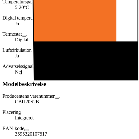
Temperaturspændvidde
5-20°C
Digital temperaturvisning
Ja
Termostat
Digital
Luftcirkulation
Ja
Advarselssignal/Funktionsfejl
Nej
Modelbeskrivelse
Producentens varenummer
CBU20S2B
Placering
Integreret
EAN-kode
3595320107517