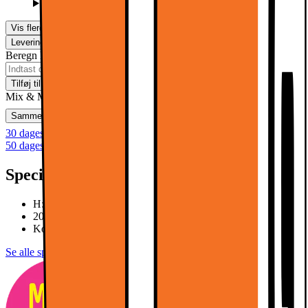
Mere information
Vis flere muligheder
Levering
Klik & Hent
Ikke tilgængelig
Beregn leveringstid for dit postnummer
Tilføj til kurv
Mix & Match
Sammenlign
Gem
Ønskeskyen
30 dages returret
50 dages returret som klubmedlem
Specifikationer
H: 82 cm, B: 29,5 cm, D: 57 cm
20 flasker
Kompressorkøling
Se alle specifikationer