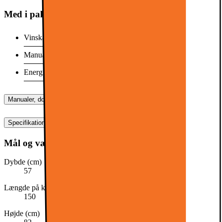
Med i pakken
Vinskab
Manual
Energimærke
Manualer, downloads, garanti og support
Specifikationer
Mål og vægt
Dybde (cm)
57
Længde på kabel (cm)
150
Højde (cm)