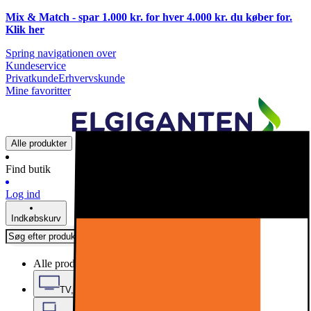
Mix & Match - spar 1.000 kr. for hver 4.000 kr. du køber for.
Klik
her
Spring navigationen over
Kundeservice
Privatkunde
Erhvervskunde
Mine favoritter
Alle produkter
Find butik
Log ind
Indkøbskurv
Alle produkter
TV, Lyd & Smart Home