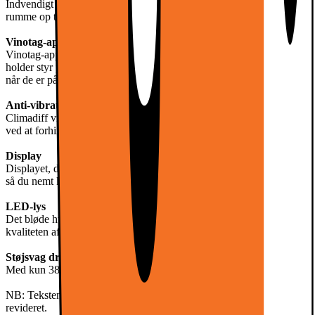
Indvendigt har køleskabet fem semi-glidende træhylder, der kan
rumme op til 20 vinflasker.
Vinotag-app
Vinotag-appen er praktisk til nem håndtering af din vinsamling. Den
holder styr på dit lager og sender påmindelser om at nyde dine vine,
når de er på deres bedste.
Anti-vibrationssystem
Climadiff vinkøleskabet sikrer stabilitet for dine opbevarede vine
ved at forhindre vibrationer og stød fra omgivelserne.
Display
Displayet, der er placeret indvendigt, viser temperaturindstillingen,
så du nemt kan justere den.
LED-lys
Det bløde hvide lys oplyser interiøret skånsomt og sikrer, at
kvaliteten af dine vine forbliver uforandret.
Støjsvag drift
Med kun 38 dB er dette vinkøleskab perfekt til dit hjem.
NB: Teksten er automatisk genereret/oversat og er ikke blevet
revideret.