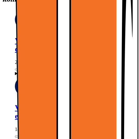
Vi tager dit gamle produkt med retur
og bortskaffer det forsvarligt
299.-
Mere information
Vi pakker produktet ud og tager
emballagen med retur
149.-