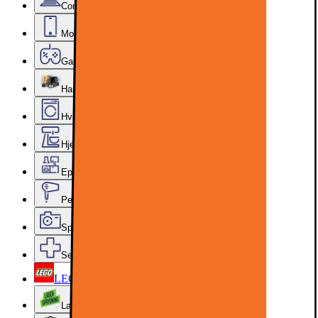
Computer & Kontor
Mobil, Tablet & Smartwatch
Gaming
Hardware
Hvidevarer
Hjem, Rengøring & Køkkenudstyr
Epoq køkken & bryggers
Personlig pleje, Skønhed & Velvære
Sport, Fritid & Hobby
Services & tilbehør
LEGO
Lageroprydning