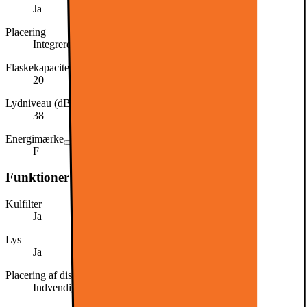
Ja
Placering
Integreret
Flaskekapacitet (stk.)
20
Lydniveau (dB)
38
Energimærke
F
Funktioner
Kulfilter
Ja
Lys
Ja
Placering af display
Indvendig