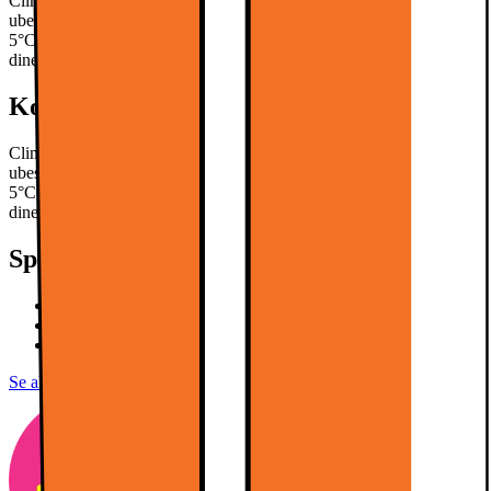
Climadiff-vinskabet CBU20S2B har et slankt sort design, der
ubesværet passer ind i ethvert hjem. Det har et temperaturområde på
5°C til 20°C og kan opbevare op til 20 flasker. Det beskytter også
dine vine mod UV-lys.
Læs mere om produktet
Kort om produktet
Climadiff-vinskabet CBU20S2B har et slankt sort design, der
ubesværet passer ind i ethvert hjem. Det har et temperaturområde på
5°C til 20°C og kan opbevare op til 20 flasker. Det beskytter også
dine vine mod UV-lys.
Læs mere om produktet
Specifikationer
H: 82 cm, B: 29,5 cm, D: 57 cm
20 flasker
Kompressorkøling
Se alle specifikationer