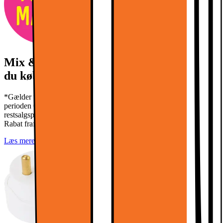
Mix & Match: Spar 1000.- for hver 4000.-
du køber for*
*Gælder ved køb af min. 2 udvalgte Mix and Match produkter i
perioden 03/08 - 16/08 2026. Gælder ikke outlet eller
restsalgsprodukter. Kan ikke kombineres med brug af prismatch.
Rabat frafalder ved retur.
Læs mere