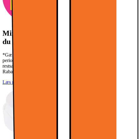
Mix & Match: Spar 1000.- for hver 4000.-
du køber for*
*Gælder ved køb af min. 2 udvalgte Mix and Match produkter i
perioden 03/08 - 16/08 2026. Gælder ikke outlet eller
restsalgsprodukter. Kan ikke kombineres med brug af prismatch.
Rabat frafalder ved retur.
Læs mere