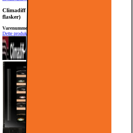
Climadiff vinkøleskab CBU20S2B (integreret 20
flasker)
Varenummer:
904144
Dette produkt er endnu ikke blevet bedømt.
0