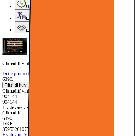
Ugens tilbud - og andre gode priser
Elgigantens Kundeklub
Elgiganten Erhverv
Climadiff vinkøleskab CBU20S2B (integreret 20 flasker)
Dette produkt er endnu ikke blevet bedømt.
0
6390.-
Tilføj til kurv
Climadiff vinkøleskab CBU20S2B (integreret 20 flasker)
904144
904144
Hvidevarer, Vinkøler & vinkøleskab
Climadiff
6390
DKK
3595320107517
Hvidevarer
Vinkøler & vinkøleskab