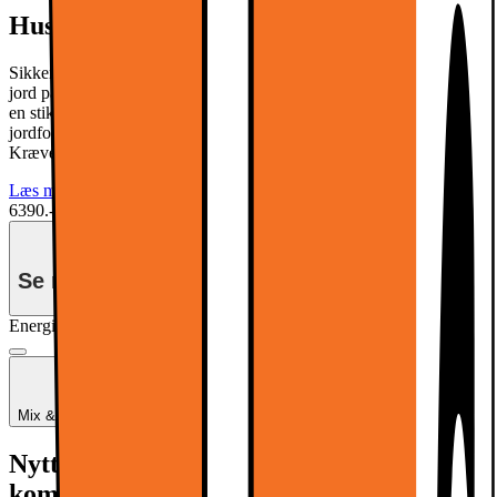
Husk stikprop til din hvidevare
Sikkerhedsstyrelsen SIK.DK anbefaler, at du bruger omformer til
jord på hvidevarer. Denne vare leveres uden jordforbindelse, hvorfor
en stikprop til jordforbindelse er nødvendig for at opnå
jordforbindelse. Denne kan tilkøbes i leveringsprocessen. NB!
Kræver jordforbindelse i din stikkontakt.
Læs mere
6390.-
Se månedspris ved delbetaling.
Energimærkning
Produktdatablad
Mix & Match: Spar 1000.- for hver 4000.- du køber for*
Se flere +1.
Nyttige tjenester (fragtomkostninger
kommer i tillæg)