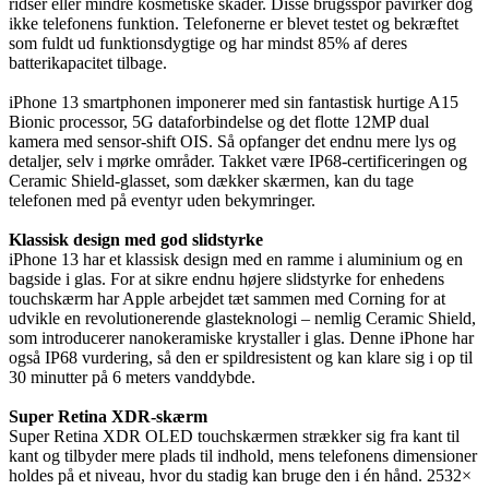
ridser eller mindre kosmetiske skader. Disse brugsspor påvirker dog
ikke telefonens funktion. Telefonerne er blevet testet og bekræftet
som fuldt ud funktionsdygtige og har mindst 85% af deres
batterikapacitet tilbage.
iPhone 13 smartphonen imponerer med sin fantastisk hurtige A15
Bionic processor, 5G dataforbindelse og det flotte 12MP dual
kamera med sensor-shift OIS. Så opfanger det endnu mere lys og
detaljer, selv i mørke områder. Takket være IP68-certificeringen og
Ceramic Shield-glasset, som dækker skærmen, kan du tage
telefonen med på eventyr uden bekymringer.
Klassisk design med god slidstyrke
iPhone 13 har et klassisk design med en ramme i aluminium og en
bagside i glas. For at sikre endnu højere slidstyrke for enhedens
touchskærm har Apple arbejdet tæt sammen med Corning for at
udvikle en revolutionerende glasteknologi – nemlig Ceramic Shield,
som introducerer nanokeramiske krystaller i glas. Denne iPhone har
også IP68 vurdering, så den er spildresistent og kan klare sig i op til
30 minutter på 6 meters vanddybde.
Super Retina XDR-skærm
Super Retina XDR OLED touchskærmen strækker sig fra kant til
kant og tilbyder mere plads til indhold, mens telefonens dimensioner
holdes på et niveau, hvor du stadig kan bruge den i én hånd. 2532×