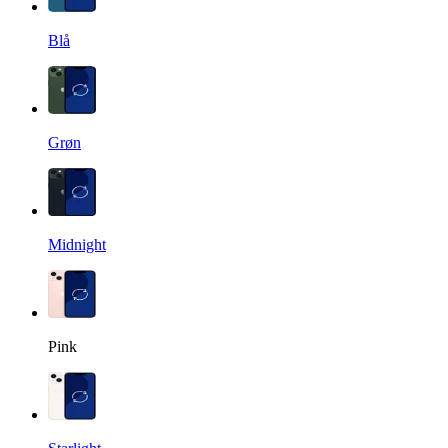
Blå
Grøn
Midnight
Pink