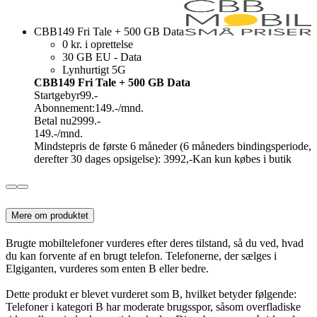
CBB149 Fri Tale + 500 GB Data
0 kr. i oprettelse
30 GB EU - Data
Lynhurtigt 5G
CBB149 Fri Tale + 500 GB Data
Startgebyr
99.-
Abonnement:
149.-
/mnd.
Betal nu
2999.-
149.-
/mnd.
Mindstepris de første 6 måneder (6 måneders bindingsperiode,
derefter 30 dages opsigelse): 3992,-
Kan kun købes i butik
Mere om produktet
Brugte mobiltelefoner vurderes efter deres tilstand, så du ved, hvad
du kan forvente af en brugt telefon. Telefonerne, der sælges i
Elgiganten, vurderes som enten B eller bedre.
Dette produkt er blevet vurderet som B, hvilket betyder følgende:
Telefoner i kategori B har moderate brugsspor, såsom overfladiske