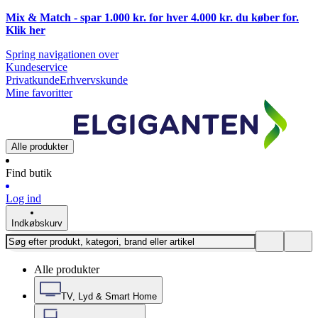
Mix & Match - spar 1.000 kr. for hver 4.000 kr. du køber for.
Klik
her
Spring navigationen over
Kundeservice
Privatkunde
Erhvervskunde
Mine favoritter
Alle produkter
Find butik
Log ind
Indkøbskurv
Alle produkter
TV, Lyd & Smart Home