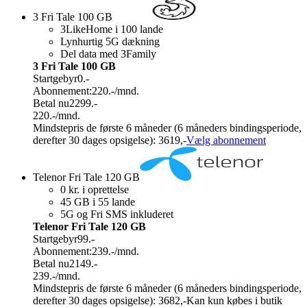
3 Fri Tale 100 GB
3LikeHome i 100 lande
Lynhurtig 5G dækning
Del data med 3Family
3 Fri Tale 100 GB
Startgebyr
0.-
Abonnement:
220.-
/mnd.
Betal nu
2299.-
220.-
/mnd.
Mindstepris de første 6 måneder (6 måneders bindingsperiode,
derefter 30 dages opsigelse): 3619,-
Vælg abonnement
Telenor Fri Tale 120 GB
0 kr. i oprettelse
45 GB i 55 lande
5G og Fri SMS inkluderet
Telenor Fri Tale 120 GB
Startgebyr
99.-
Abonnement:
239.-
/mnd.
Betal nu
2149.-
239.-
/mnd.
Mindstepris de første 6 måneder (6 måneders bindingsperiode,
derefter 30 dages opsigelse): 3682,-
Kan kun købes i butik