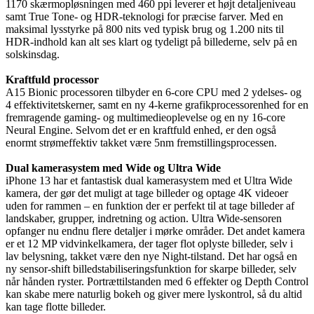
1170 skærmopløsningen med 460 ppi leverer et højt detaljeniveau
samt True Tone- og HDR-teknologi for præcise farver. Med en
maksimal lysstyrke på 800 nits ved typisk brug og 1.200 nits til
HDR-indhold kan alt ses klart og tydeligt på billederne, selv på en
solskinsdag.
Kraftfuld processor
A15 Bionic processoren tilbyder en 6-core CPU med 2 ydelses- og
4 effektivitetskerner, samt en ny 4-kerne grafikprocessorenhed for en
fremragende gaming- og multimedieoplevelse og en ny 16-core
Neural Engine. Selvom det er en kraftfuld enhed, er den også
enormt strømeffektiv takket være 5nm fremstillingsprocessen.
Dual kamerasystem med Wide og Ultra Wide
iPhone 13 har et fantastisk dual kamerasystem med et Ultra Wide
kamera, der gør det muligt at tage billeder og optage 4K videoer
uden for rammen – en funktion der er perfekt til at tage billeder af
landskaber, grupper, indretning og action. Ultra Wide-sensoren
opfanger nu endnu flere detaljer i mørke områder. Det andet kamera
er et 12 MP vidvinkelkamera, der tager flot oplyste billeder, selv i
lav belysning, takket være den nye Night-tilstand. Det har også en
ny sensor-shift billedstabiliseringsfunktion for skarpe billeder, selv
når hånden ryster. Portrættilstanden med 6 effekter og Depth Control
kan skabe mere naturlig bokeh og giver mere lyskontrol, så du altid
kan tage flotte billeder.