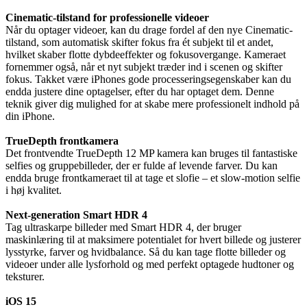
Cinematic-tilstand for professionelle videoer
Når du optager videoer, kan du drage fordel af den nye Cinematic-
tilstand, som automatisk skifter fokus fra ét subjekt til et andet,
hvilket skaber flotte dybdeeffekter og fokusovergange. Kameraet
fornemmer også, når et nyt subjekt træder ind i scenen og skifter
fokus. Takket være iPhones gode processeringsegenskaber kan du
endda justere dine optagelser, efter du har optaget dem. Denne
teknik giver dig mulighed for at skabe mere professionelt indhold på
din iPhone.
TrueDepth frontkamera
Det frontvendte TrueDepth 12 MP kamera kan bruges til fantastiske
selfies og gruppebilleder, der er fulde af levende farver. Du kan
endda bruge frontkameraet til at tage et slofie – et slow-motion selfie
i høj kvalitet.
Next-generation Smart HDR 4
Tag ultraskarpe billeder med Smart HDR 4, der bruger
maskinlæring til at maksimere potentialet for hvert billede og justerer
lysstyrke, farver og hvidbalance. Så du kan tage flotte billeder og
videoer under alle lysforhold og med perfekt optagede hudtoner og
teksturer.
iOS 15