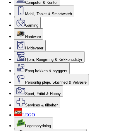
Computer & Kontor
Mobil, Tablet & Smartwatch
Gaming
Hardware
Hvidevarer
Hjem, Rengøring & Køkkenudstyr
Epoq køkken & bryggers
Personlig pleje, Skønhed & Velvære
Sport, Fritid & Hobby
Services & tilbehør
LEGO
Lageroprydning