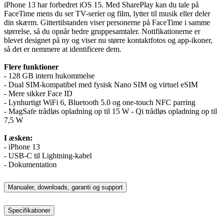
iPhone 13 har forbedret iOS 15. Med SharePlay kan du tale på
FaceTime mens du ser TV-serier og film, lytter til musik eller deler
din skærm. Gittertilstanden viser personerne på FaceTime i samme
størrelse, så du opnår bedre gruppesamtaler. Notifikationerne er
blevet designet på ny og viser nu større kontaktfotos og app-ikoner,
så det er nemmere at identificere dem.
Flere funktioner
- 128 GB intern hukommelse
- Dual SIM-kompatibel med fysisk Nano SIM og virtuel eSIM
- Mere sikker Face ID
- Lynhurtigt WiFi 6, Bluetooth 5.0 og one-touch NFC parring
- MagSafe trådløs opladning op til 15 W - Qi trådløs opladning op til
7,5 W
I æsken:
- iPhone 13
- USB-C til Lightning-kabel
- Dokumentation
Manualer, downloads, garanti og support
Specifikationer