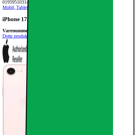
0195951031484
Mobil, Tablet & Smartwatch
Mobiltelefon
iPhone 17e smartphone 512GB Soft Pink
Varenummer:
1054942
Dette produkt er blevet bedømt til 3 ud af 5 stjerner.
3
1