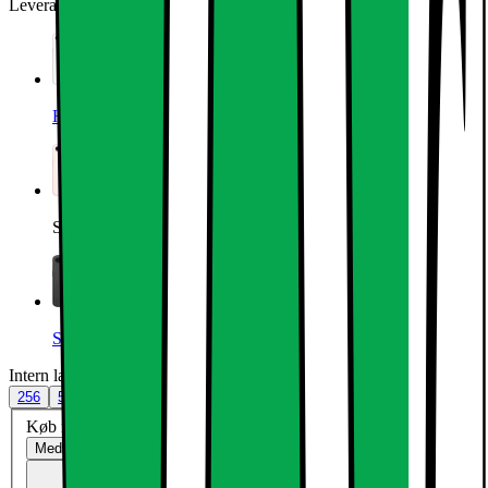
Leverandørens farve
:
Soft Pink
Hvid
Soft Pink
Sort
Intern lagerplads (GB)
:
512
256
512
Køb med et mobil-abonnement og betal mindre nu:
Med abonnement