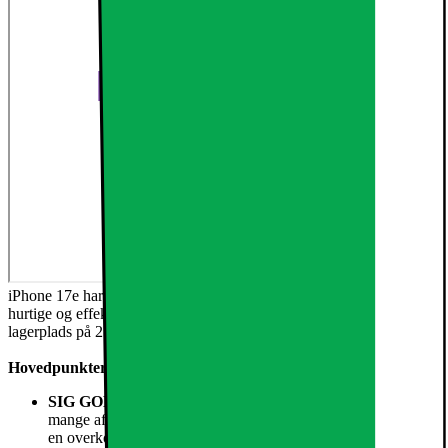
iPhone 17e har en smuk 6,1" Super Retina XDR-skærm,1 den
hurtige og effektive A19-chip, batteritid til hele dagen2 og
lagerplads på 256 GB og opefter.
Hovedpunkter
SIG GODDAG TIL ET GODT KØB
– iPhone 17e har
mange af de samme fantastiske funktioner som iPhone 17 til
en overkommelig pris.