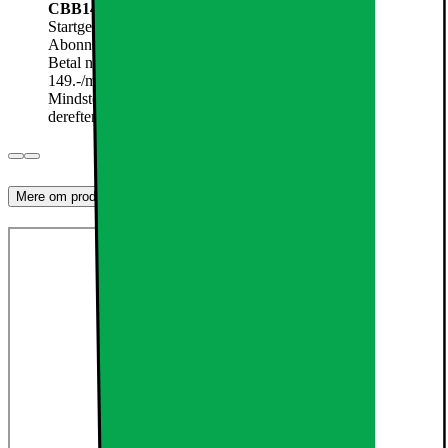
CBB149 Fri Tale + 500 GB Data
Startgebyr
99.-
Abonnement:
149.-
/mnd.
Betal nu
6349.-
149.-
/mnd.
Mindstepris de første 6 måneder (6 måneders bindingsperiode,
derefter 30 dages opsigelse): 7342,-
Kan kun købes i butik
Mere om produktet