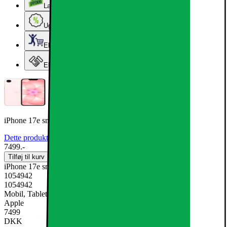
Lageroprydning
Ugens tilbud - og andre gode priser
Elgigantens Kundeklub
Elgiganten Erhverv
iPhone 17e smartphone 512GB Soft Pink
Dette produkt er blevet bedømt til 3 ud af 5 stjerner.
3
1
7499.-
Tilføj til kurv
iPhone 17e smartphone 512GB Soft Pink
1054942
1054942
Mobil, Tablet & Smartwatch, Mobiltelefon
Apple
7499
DKK