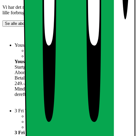
Vi har det rigtige abonnement til dig - uanset om du har et stort eller
lille forbrug.
Se alle abonnementer
Yousee Fri Tale 100GB
Roaming World i over 100 lande
YouSee Musik
Yousee Fri Tale 100GB
Startgebyr
99.-
Abonnement:
249.-
/mnd.
Betal nu
5749.-
249.-
/mnd.
Mindstepris de første 6 måneder (6 måneders bindingsperiode,
derefter 30 dages opsigelse): 7342,-
Vælg abonnement
3 Fri Tale 100 GB
3LikeHome i 100 lande
Lynhurtig 5G dækning
Del data med 3Family
3 Fri Tale 100 GB