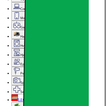
Computer & Kontor
Mobil, Tablet & Smartwatch
Gaming
Hardware
Hvidevarer
Hjem, Rengøring & Køkkenudstyr
Epoq køkken & bryggers
Personlig pleje, Skønhed & Velvære
Sport, Fritid & Hobby
Services & tilbehør
LEGO