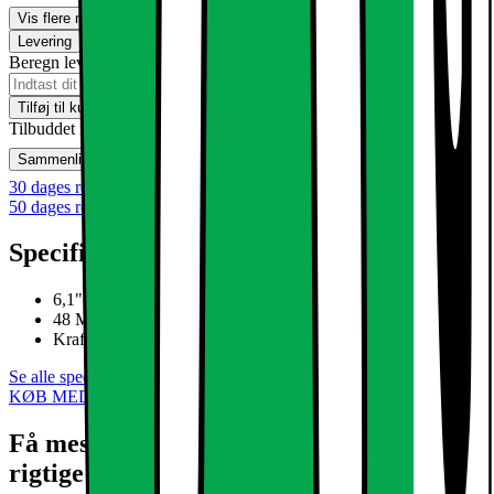
Vis flere muligheder
Levering
Klik & Hent
Beregn leveringstid for dit postnummer
Tilføj til kurv
Tilbuddet med Telenor kan købes i vores varehuse
Sammenlign
Gem
Ønskeskyen
30 dages returret
50 dages returret som klubmedlem
Specifikationer
6,1" Super Retina XDR-skærm
48 MP Fusion-kamera
Kraftfuld A19 chip med C1X-modem
Se alle specifikationer
KØB MED MOBILABONNEMENTER
Få mest muligt ud af din telefon med det
rigtige abonnement