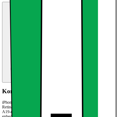
Kort om produktet
iPhone 17e smartphonen kombinerer klarhed fra den 6,1" Super
Retina XDR-skærm, holdbarhed fra Ceramic Shield 2, kraften fra
A19-chippen og det alsidige 48 MP Fusion-kamera, i én pålidelig
enhed, der er designet til hverdagsbrug.
Læs mere om produktet