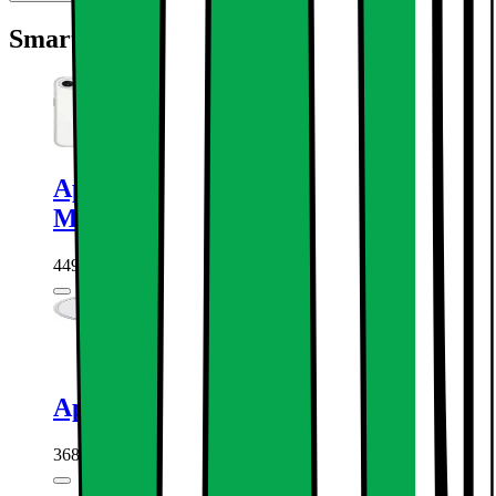
Smart at tilføje
Apple iPhone 17e telefonetui med
MagSafe (Gennemsigtig)
449.-
Apple MagSafe trådløs oplader (1 m)
368.-