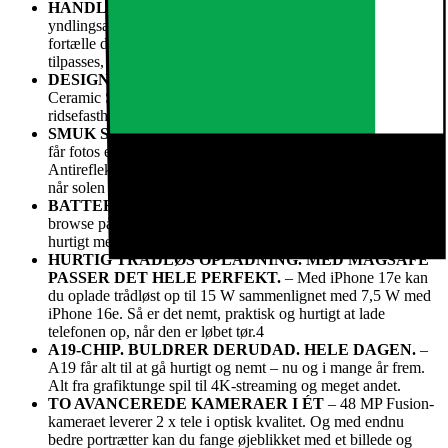
HANDLINGSKNAP
– Få hurtig adgang til dine
yndlingsapps og funktioner, eller brug visuel intelligens til at
fortælle dig om ting i dine omgivelser.3 Knappen kan
tilpasses, som du vil.
DESIGNET TIL AT HOLDE
– iPhone 17e beskyttes af
Ceramic Shield 2 på forsiden med tre gange bedre
ridsefasthed end den forrige generation.
SMUK SKÆRM
– Med 6,1" Super Retina XDR-skærmen
får fotos et farvepift, og tekst er let at læse.1
Antirefleks¬belægningen med syv lag reducerer genskin, selv
når solen er skarp.
BATTERITID TIL HELE DAGEN
– Send beskeder,
browse på nettet og binge film og serier i timevis.2 Oplad
hurtigt med USB-C og nu også med MagSafe.
HURTIG TRÅDLØS OPLADNING. MED MAGSAFE
PASSER DET HELE PERFEKT.
– Med iPhone 17e kan
du oplade trådløst op til 15 W sammenlignet med 7,5 W med
iPhone 16e. Så er det nemt, praktisk og hurtigt at lade
telefonen op, når den er løbet tør.4
A19-CHIP. BULDRER DERUDAD. HELE DAGEN.
–
A19 får alt til at gå hurtigt og nemt – nu og i mange år frem.
Alt fra grafiktunge spil til 4K-streaming og meget andet.
TO AVANCEREDE KAMERAER I ÉT
– 48 MP Fusion-
kameraet leverer 2 x tele i optisk kvalitet. Og med endnu
bedre portrætter kan du fange øjeblikket med et billede og