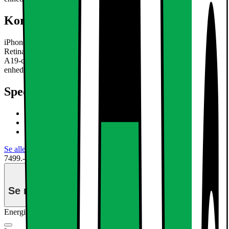
Kort om produktet
iPhone 17e smartphonen kombinerer klarhed fra den 6,1" Super
Retina XDR-skærm, holdbarhed fra Ceramic Shield 2, kraften fra
A19-chippen og det alsidige 48 MP Fusion-kamera, i én pålidelig
enhed, der er designet til hverdagsbrug.
Læs mere om produktet
Specifikationer
6,1" Super Retina XDR-skærm
48 MP Fusion-kamera
Kraftfuld A19 chip med C1X-modem
Se alle specifikationer
7499.-
Se månedspris ved delbetaling.
Energimærkning
Produktdatablad