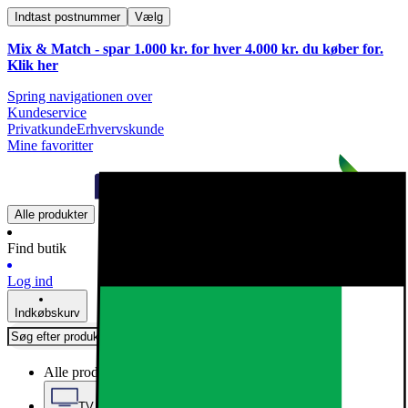
Indtast postnummer
Vælg
Mix & Match - spar 1.000 kr. for hver 4.000 kr. du køber for.
Klik
her
Spring navigationen over
Kundeservice
Privatkunde
Erhvervskunde
Mine favoritter
Alle produkter
Find butik
Log ind
Indkøbskurv
Alle produkter
TV, Lyd & Smart Home