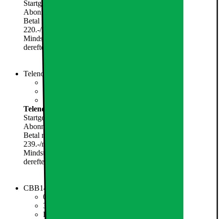
Startgebyr
0.-
Abonnement:
220.-
/mnd.
Betal nu
5799.-
220.-
/mnd.
Mindstepris de første 6 måneder (6 måneders bindingsperiode,
derefter 30 dages opsigelse): 7119,-
Vælg abonnement
Telenor Fri Tale 120 GB
0 kr. i oprettelse
45 GB i 55 lande
5G og Fri SMS inkluderet
Telenor Fri Tale 120 GB
Startgebyr
99.-
Abonnement:
239.-
/mnd.
Betal nu
5649.-
239.-
/mnd.
Mindstepris de første 6 måneder (6 måneders bindingsperiode,
derefter 30 dages opsigelse): 7182,-
Kan kun købes i butik
CBB149 Fri Tale + 500 GB Data
0 kr. i oprettelse
30 GB EU - Data
Lynhurtigt 5G