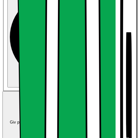
Køb uden abonnement
7499.-
Trade-in:
Opgradér for færre penge
Giv produkter i bytte og brug værdien som betaling ved køb af nye
produkter.
Beregn værdien