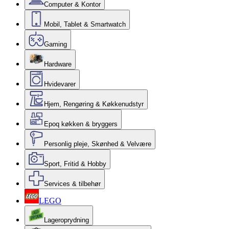
Computer & Kontor
Mobil, Tablet & Smartwatch
Gaming
Hardware
Hvidevarer
Hjem, Rengøring & Køkkenudstyr
Epoq køkken & bryggers
Personlig pleje, Skønhed & Velvære
Sport, Fritid & Hobby
Services & tilbehør
LEGO
Lageroprydning