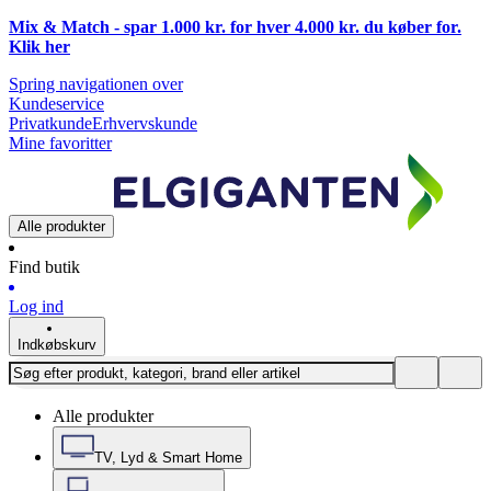
Mix & Match - spar 1.000 kr. for hver 4.000 kr. du køber for.
Klik
her
Spring navigationen over
Kundeservice
Privatkunde
Erhvervskunde
Mine favoritter
Alle produkter
Find butik
Log ind
Indkøbskurv
Alle produkter
TV, Lyd & Smart Home