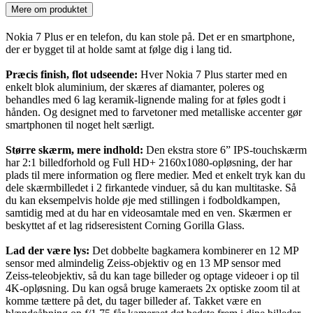
Mere om produktet
Nokia 7 Plus er en telefon, du kan stole på. Det er en smartphone,
der er bygget til at holde samt at følge dig i lang tid.
Præcis finish, flot udseende:
Hver Nokia 7 Plus starter med en
enkelt blok aluminium, der skæres af diamanter, poleres og
behandles med 6 lag keramik-lignende maling for at føles godt i
hånden. Og designet med to farvetoner med metalliske accenter gør
smartphonen til noget helt særligt.
Større skærm, mere indhold:
Den ekstra store 6” IPS-touchskærm
har 2:1 billedforhold og Full HD+ 2160x1080-opløsning, der har
plads til mere information og flere medier. Med et enkelt tryk kan du
dele skærmbilledet i 2 firkantede vinduer, så du kan multitaske. Så
du kan eksempelvis holde øje med stillingen i fodboldkampen,
samtidig med at du har en videosamtale med en ven. Skærmen er
beskyttet af et lag ridseresistent Corning Gorilla Glass.
Lad der være lys:
Det dobbelte bagkamera kombinerer en 12 MP
sensor med almindelig Zeiss-objektiv og en 13 MP sensor med
Zeiss-teleobjektiv, så du kan tage billeder og optage videoer i op til
4K-opløsning. Du kan også bruge kameraets 2x optiske zoom til at
komme tættere på det, du tager billeder af. Takket være en