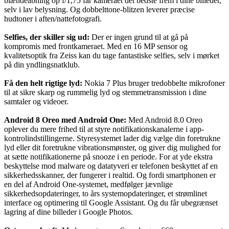
blændeåbning op f/1,75 får kameraet det bedste frem i dine billeder,
selv i lav belysning. Og dobbelttone-blitzen leverer præcise
hudtoner i aften/nattefotografi.
Selfies, der skiller sig ud:
Der er ingen grund til at gå på
kompromis med frontkameraet. Med en 16 MP sensor og
kvalitetsoptik fra Zeiss kan du tage fantastiske selfies, selv i mørket
på din yndlingsnatklub.
Få den helt rigtige lyd:
Nokia 7 Plus bruger tredobbelte mikrofoner
til at sikre skarp og rummelig lyd og stemmetransmission i dine
samtaler og videoer.
Android 8 Oreo med Android One:
Med Android 8.0 Oreo
oplever du mere frihed til at styre notifikationskanalerne i app-
kontrolindstillingerne. Styresystemet lader dig vælge din foretrukne
lyd eller dit foretrukne vibrationsmønster, og giver dig mulighed for
at sætte notifikationerne på snooze i en periode. For at yde ekstra
beskyttelse mod malware og datatyveri er telefonen beskyttet af en
sikkerhedsskanner, der fungerer i realtid. Og fordi smartphonen er
en del af Android One-systemet, medfølger jævnlige
sikkerhedsopdateringer, to års systemopdateringer, et strømlinet
interface og optimering til Google Assistant. Og du får ubegrænset
lagring af dine billeder i Google Photos.