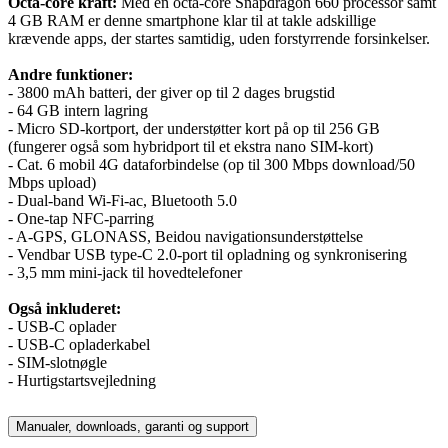
Octa-core kraft:
Med en octa-core Snapdragon 660 processor samt
4 GB RAM er denne smartphone klar til at takle adskillige
krævende apps, der startes samtidig, uden forstyrrende forsinkelser.
Andre funktioner:
- 3800 mAh batteri, der giver op til 2 dages brugstid
- 64 GB intern lagring
- Micro SD-kortport, der understøtter kort på op til 256 GB
(fungerer også som hybridport til et ekstra nano SIM-kort)
- Cat. 6 mobil 4G dataforbindelse (op til 300 Mbps download/50
Mbps upload)
- Dual-band Wi-Fi-ac, Bluetooth 5.0
- One-tap NFC-parring
- A-GPS, GLONASS, Beidou navigationsunderstøttelse
- Vendbar USB type-C 2.0-port til opladning og synkronisering
- 3,5 mm mini-jack til hovedtelefoner
Også inkluderet:
- USB-C oplader
- USB-C opladerkabel
- SIM-slotnøgle
- Hurtigstartsvejledning
Manualer, downloads, garanti og support