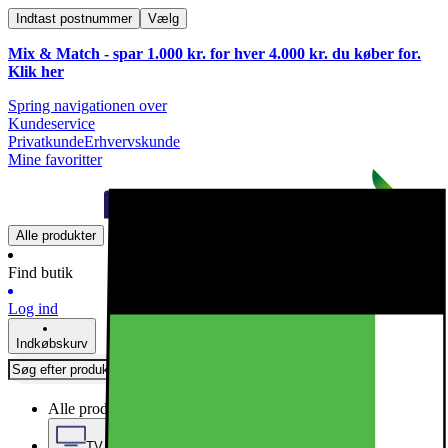
Indtast postnummer
Vælg
Mix & Match - spar 1.000 kr. for hver 4.000 kr. du køber for.
Klik
her
Spring navigationen over
Kundeservice
Privatkunde
Erhvervskunde
Mine favoritter
Alle produkter
Find butik
Log ind
Indkøbskurv
Alle produkter
TV, Lyd & Smart Home