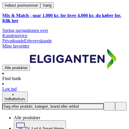
Indtast postnummer
Vælg
Mix & Match - spar 1.000 kr. for hver 4.000 kr. du køber for.
Klik
her
Spring navigationen over
Kundeservice
Privatkunde
Erhvervskunde
Mine favoritter
Alle produkter
Find butik
Log ind
Indkøbskurv
Alle produkter
TV, Lyd & Smart Home