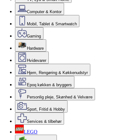
Computer & Kontor
Mobil, Tablet & Smartwatch
Gaming
Hardware
Hvidevarer
Hjem, Rengøring & Køkkenudstyr
Epoq køkken & bryggers
Personlig pleje, Skønhed & Velvære
Sport, Fritid & Hobby
Services & tilbehør
LEGO