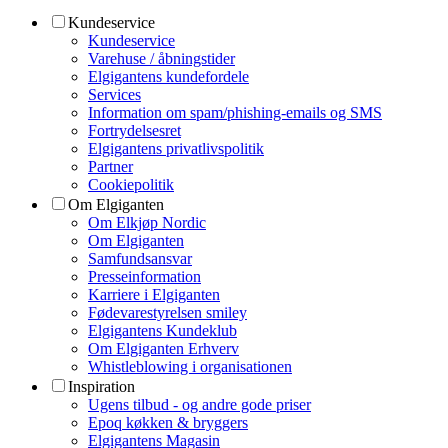
Kundeservice
Kundeservice
Varehuse / åbningstider
Elgigantens kundefordele
Services
Information om spam/phishing-emails og SMS
Fortrydelsesret
Elgigantens privatlivspolitik
Partner
Cookiepolitik
Om Elgiganten
Om Elkjøp Nordic
Om Elgiganten
Samfundsansvar
Presseinformation
Karriere i Elgiganten
Fødevarestyrelsen smiley
Elgigantens Kundeklub
Om Elgiganten Erhverv
Whistleblowing i organisationen
Inspiration
Ugens tilbud - og andre gode priser
Epoq køkken & bryggers
Elgigantens Magasin