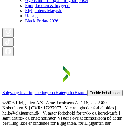
Ugens tilbud - og andre gode priser
Epoq køkken & bryggers
Elgigantens Magasin
Udsalg
Black Friday 2026
Salgs- og leveringsbetingelser
Kategorier
Brands
Cookie indstillinger
©2026 Elgiganten A/S | Arne Jacobsens Allé 16, 2. - 2300
København S. | CVR: 17237977 | Alle rettigheder forbeholdes |
hello@elgiganten.dk | Vi tager forbehold for tryk- og korrekturfejl
samt afgifts- og prisændringer. Vi gør i øvrigt opmærksom på at din
bestilling ikke er bindende for Elgiganten, før Elgiganten har