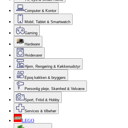
Computer & Kontor
Mobil, Tablet & Smartwatch
Gaming
Hardware
Hvidevarer
Hjem, Rengøring & Køkkenudstyr
Epoq køkken & bryggers
Personlig pleje, Skønhed & Velvære
Sport, Fritid & Hobby
Services & tilbehør
LEGO