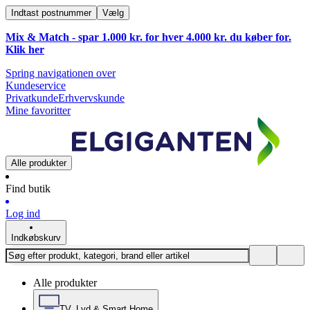
Indtast postnummer
Vælg
Mix & Match - spar 1.000 kr. for hver 4.000 kr. du køber for.
Klik
her
Spring navigationen over
Kundeservice
Privatkunde
Erhvervskunde
Mine favoritter
Alle produkter
Find butik
Log ind
Indkøbskurv
Alle produkter
TV, Lyd & Smart Home