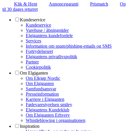
Klik & Hent
Annoncegaranti
Prismatch
Op
til 30 dages returret
Kundeservice
Kundeservice
Varehuse / åbningstider
Elgigantens kundefordele
Services
Information om spam/phishing-emails og SMS
Fortrydelsesret
Elgigantens privatlivspolitik
Partner
Cookiepolitik
Om Elgiganten
Om Elkjøp Nordic
Om Elgiganten
Samfundsansvar
Presseinformation
Karriere i Elgiganten
Fødevarestyrelsen smiley
Elgigantens Kundeklub
Om Elgiganten Erhverv
Whistleblowing i organisationen
Inspiration