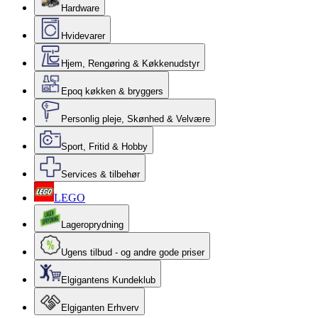
Hardware
Hvidevarer
Hjem, Rengøring & Køkkenudstyr
Epoq køkken & bryggers
Personlig pleje, Skønhed & Velvære
Sport, Fritid & Hobby
Services & tilbehør
LEGO
Lageroprydning
Ugens tilbud - og andre gode priser
Elgigantens Kundeklub
Elgiganten Erhverv