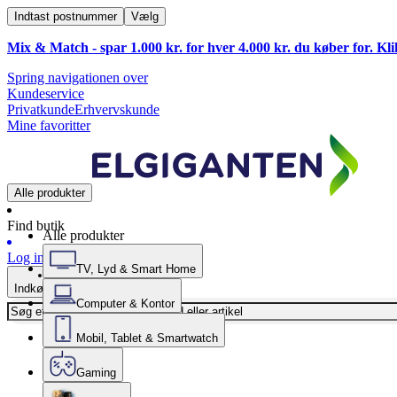
Indtast postnummer
Vælg
Mix & Match - spar 1.000 kr. for hver 4.000 kr. du køber for. Kl
Spring navigationen over
Kundeservice
Privatkunde
Erhvervskunde
Mine favoritter
Alle produkter
Find butik
Alle produkter
Log ind
TV, Lyd & Smart Home
Indkøbskurv
Computer & Kontor
Mobil, Tablet & Smartwatch
Gaming