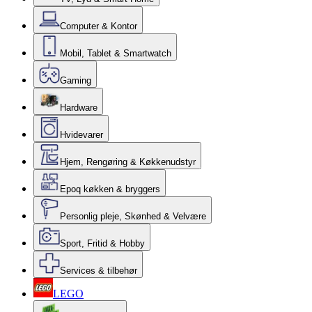
Computer & Kontor
Mobil, Tablet & Smartwatch
Gaming
Hardware
Hvidevarer
Hjem, Rengøring & Køkkenudstyr
Epoq køkken & bryggers
Personlig pleje, Skønhed & Velvære
Sport, Fritid & Hobby
Services & tilbehør
LEGO