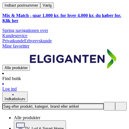
Indtast postnummer
Vælg
Mix & Match - spar 1.000 kr. for hver 4.000 kr. du køber for.
Klik
her
Spring navigationen over
Kundeservice
Privatkunde
Erhvervskunde
Mine favoritter
Alle produkter
Find butik
Log ind
Indkøbskurv
Alle produkter
TV, Lyd & Smart Home