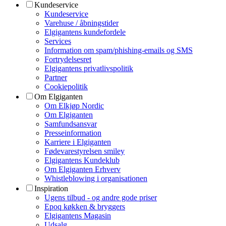
Kundeservice
Kundeservice
Varehuse / åbningstider
Elgigantens kundefordele
Services
Information om spam/phishing-emails og SMS
Fortrydelsesret
Elgigantens privatlivspolitik
Partner
Cookiepolitik
Om Elgiganten
Om Elkjøp Nordic
Om Elgiganten
Samfundsansvar
Presseinformation
Karriere i Elgiganten
Fødevarestyrelsen smiley
Elgigantens Kundeklub
Om Elgiganten Erhverv
Whistleblowing i organisationen
Inspiration
Ugens tilbud - og andre gode priser
Epoq køkken & bryggers
Elgigantens Magasin
Udsalg