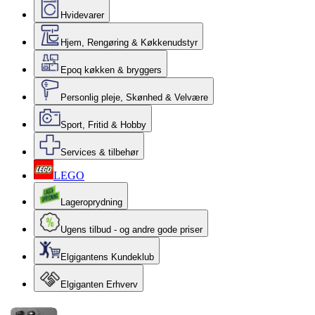
Hvidevarer
Hjem, Rengøring & Køkkenudstyr
Epoq køkken & bryggers
Personlig pleje, Skønhed & Velvære
Sport, Fritid & Hobby
Services & tilbehør
LEGO
Lageroprydning
Ugens tilbud - og andre gode priser
Elgigantens Kundeklub
Elgiganten Erhverv