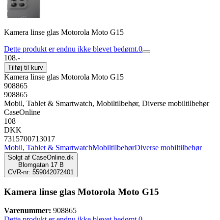
Kamera linse glas Motorola Moto G15
Dette produkt er endnu ikke blevet bedømt.
0
108.-
Tilføj til kurv
Kamera linse glas Motorola Moto G15
908865
908865
Mobil, Tablet & Smartwatch, Mobiltilbehør, Diverse mobiltilbehør
CaseOnline
108
DKK
7315700713017
Mobil, Tablet & Smartwatch
Mobiltilbehør
Diverse mobiltilbehør
Solgt af
CaseOnline.dk
Blomgatan 17 B
CVR-nr: 559042072401
Kamera linse glas Motorola Moto G15
Varenummer:
908865
Dette produkt er endnu ikke blevet bedømt.
0