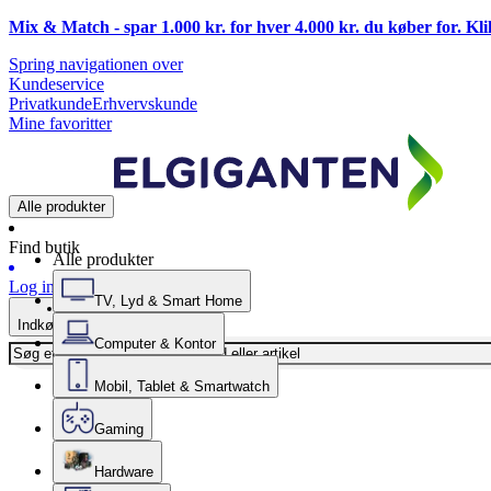
Mix & Match - spar 1.000 kr. for hver 4.000 kr. du køber for. Kl
Spring navigationen over
Kundeservice
Privatkunde
Erhvervskunde
Mine favoritter
Alle produkter
Find butik
Alle produkter
Log ind
TV, Lyd & Smart Home
Indkøbskurv
Computer & Kontor
Mobil, Tablet & Smartwatch
Gaming
Hardware