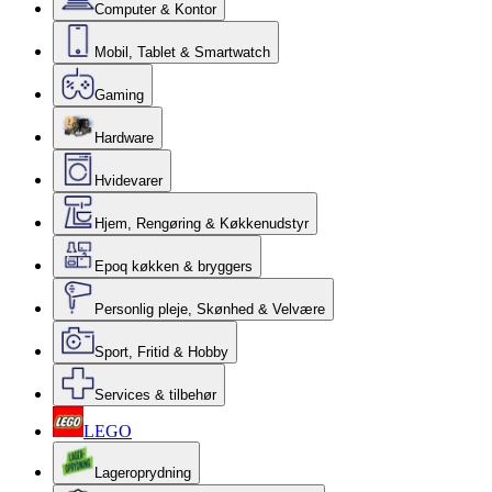
Computer & Kontor
Mobil, Tablet & Smartwatch
Gaming
Hardware
Hvidevarer
Hjem, Rengøring & Køkkenudstyr
Epoq køkken & bryggers
Personlig pleje, Skønhed & Velvære
Sport, Fritid & Hobby
Services & tilbehør
LEGO
Lageroprydning