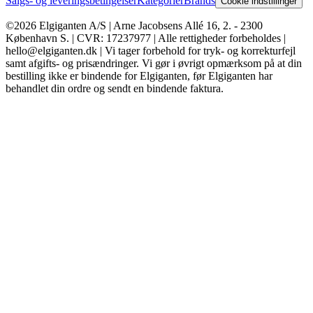
Salgs- og leveringsbetingelser
Kategorier
Brands
Cookie indstillinger
©2026 Elgiganten A/S | Arne Jacobsens Allé 16, 2. - 2300
København S. | CVR: 17237977 | Alle rettigheder forbeholdes |
hello@elgiganten.dk | Vi tager forbehold for tryk- og korrekturfejl
samt afgifts- og prisændringer. Vi gør i øvrigt opmærksom på at din
bestilling ikke er bindende for Elgiganten, før Elgiganten har
behandlet din ordre og sendt en bindende faktura.