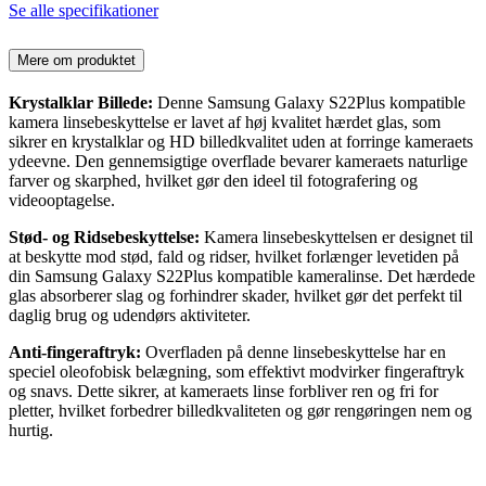
Se alle specifikationer
Mere om produktet
Krystalklar Billede:
Denne Samsung Galaxy S22Plus kompatible
kamera linsebeskyttelse er lavet af høj kvalitet hærdet glas, som
sikrer en krystalklar og HD billedkvalitet uden at forringe kameraets
ydeevne. Den gennemsigtige overflade bevarer kameraets naturlige
farver og skarphed, hvilket gør den ideel til fotografering og
videooptagelse.
Stød- og Ridsebeskyttelse:
Kamera linsebeskyttelsen er designet til
at beskytte mod stød, fald og ridser, hvilket forlænger levetiden på
din Samsung Galaxy S22Plus kompatible kameralinse. Det hærdede
glas absorberer slag og forhindrer skader, hvilket gør det perfekt til
daglig brug og udendørs aktiviteter.
Anti-fingeraftryk:
Overfladen på denne linsebeskyttelse har en
speciel oleofobisk belægning, som effektivt modvirker fingeraftryk
og snavs. Dette sikrer, at kameraets linse forbliver ren og fri for
pletter, hvilket forbedrer billedkvaliteten og gør rengøringen nem og
hurtig.