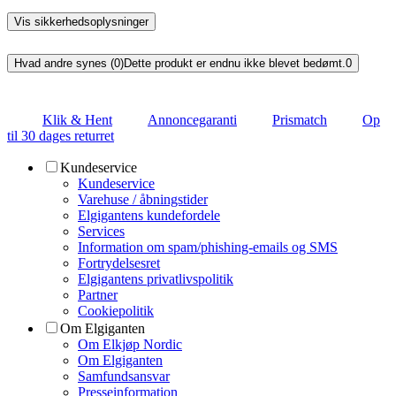
Vis sikkerhedsoplysninger
Hvad andre synes (0)
Dette produkt er endnu ikke blevet bedømt.
0
Klik & Hent
Annoncegaranti
Prismatch
Op
til 30 dages returret
Kundeservice
Kundeservice
Varehuse / åbningstider
Elgigantens kundefordele
Services
Information om spam/phishing-emails og SMS
Fortrydelsesret
Elgigantens privatlivspolitik
Partner
Cookiepolitik
Om Elgiganten
Om Elkjøp Nordic
Om Elgiganten
Samfundsansvar
Presseinformation