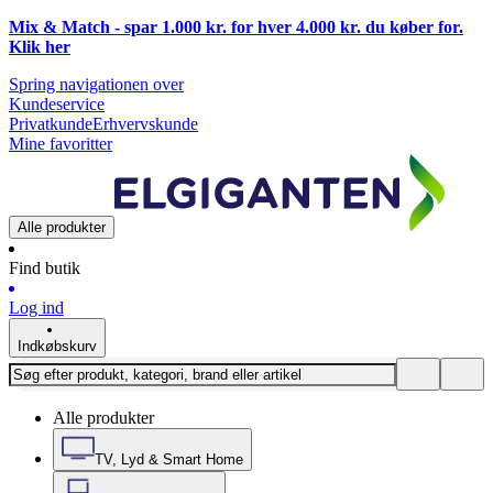
Mix & Match - spar 1.000 kr. for hver 4.000 kr. du køber for.
Klik
her
Spring navigationen over
Kundeservice
Privatkunde
Erhvervskunde
Mine favoritter
Alle produkter
Find butik
Log ind
Indkøbskurv
Alle produkter
TV, Lyd & Smart Home