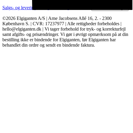
Salgs- og leveringsbetingelser
Kategorier
Brands
Cookie indstillinger
©2026 Elgiganten A/S | Arne Jacobsens Allé 16, 2. - 2300
København S. | CVR: 17237977 | Alle rettigheder forbeholdes |
hello@elgiganten.dk | Vi tager forbehold for tryk- og korrekturfejl
samt afgifts- og prisændringer. Vi gør i øvrigt opmærksom på at din
bestilling ikke er bindende for Elgiganten, før Elgiganten har
behandlet din ordre og sendt en bindende faktura.