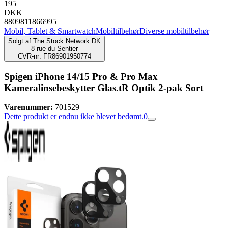
195
DKK
8809811866995
Mobil, Tablet & Smartwatch
Mobiltilbehør
Diverse mobiltilbehør
Solgt af
The Stock Network DK
8 rue du Sentier
CVR-nr: FR86901950774
Spigen iPhone 14/15 Pro & Pro Max
Kameralinsebeskytter Glas.tR Optik 2-pak Sort
Varenummer:
701529
Dette produkt er endnu ikke blevet bedømt.
0