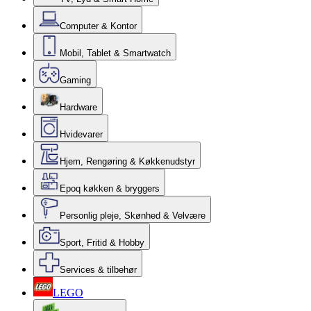
Computer & Kontor
Mobil, Tablet & Smartwatch
Gaming
Hardware
Hvidevarer
Hjem, Rengøring & Køkkenudstyr
Epoq køkken & bryggers
Personlig pleje, Skønhed & Velvære
Sport, Fritid & Hobby
Services & tilbehør
LEGO