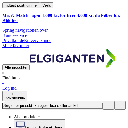
Indtast postnummer
Vælg
Mix & Match - spar 1.000 kr. for hver 4.000 kr. du køber for.
Klik
her
Spring navigationen over
Kundeservice
Privatkunde
Erhvervskunde
Mine favoritter
Alle produkter
Find butik
Log ind
Indkøbskurv
Alle produkter
TV, Lyd & Smart Home