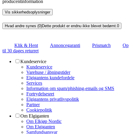
producentinformation
Vis sikkerhedsoplysninger
Hvad andre synes (0)
Dette produkt er endnu ikke blevet bedømt.
0
Klik & Hent
Annoncegaranti
Prismatch
Op
til 30 dages returret
Kundeservice
Kundeservice
Varehuse / åbningstider
Elgigantens kundefordele
Services
Information om spam/phishing-emails og SMS
Fortrydelsesret
Elgigantens privatlivspolitik
Partner
Cookiepolitik
Om Elgiganten
Om Elkjøp Nordic
Om Elgiganten
Samfundsansvar