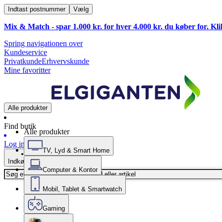
Indtast postnummer
Vælg
Mix & Match - spar 1.000 kr. for hver 4.000 kr. du køber for. Kl
Spring navigationen over
Kundeservice
Privatkunde
Erhvervskunde
Mine favoritter
Alle produkter
Find butik
Alle produkter
Log ind
TV, Lyd & Smart Home
Indkøbskurv
Computer & Kontor
Mobil, Tablet & Smartwatch
Gaming