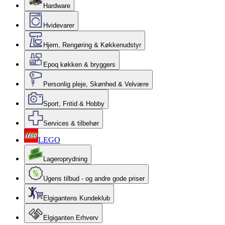
Hardware
Hvidevarer
Hjem, Rengøring & Køkkenudstyr
Epoq køkken & bryggers
Personlig pleje, Skønhed & Velvære
Sport, Fritid & Hobby
Services & tilbehør
LEGO
Lageroprydning
Ugens tilbud - og andre gode priser
Elgigantens Kundeklub
Elgiganten Erhverv