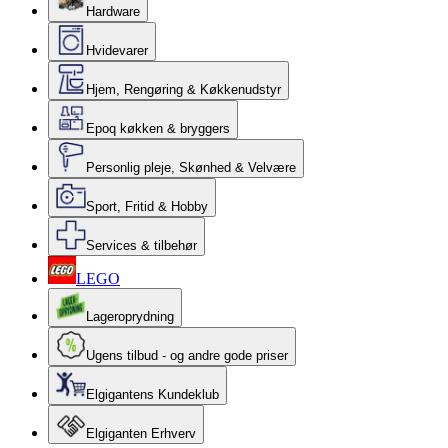
Hardware
Hvidevarer
Hjem, Rengøring & Køkkenudstyr
Epoq køkken & bryggers
Personlig pleje, Skønhed & Velvære
Sport, Fritid & Hobby
Services & tilbehør
LEGO
Lageroprydning
Ugens tilbud - og andre gode priser
Elgigantens Kundeklub
Elgiganten Erhverv