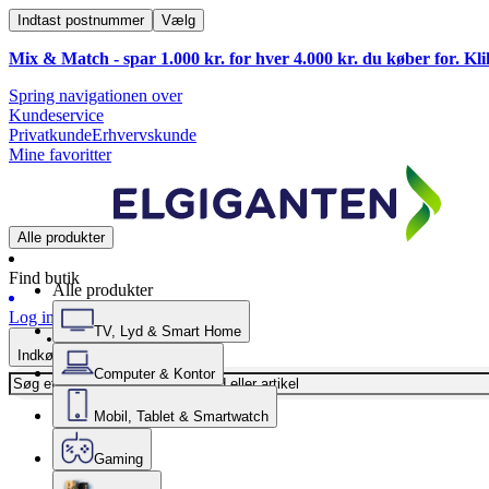
Indtast postnummer
Vælg
Mix & Match - spar 1.000 kr. for hver 4.000 kr. du køber for. Kl
Spring navigationen over
Kundeservice
Privatkunde
Erhvervskunde
Mine favoritter
Alle produkter
Find butik
Alle produkter
Log ind
TV, Lyd & Smart Home
Indkøbskurv
Computer & Kontor
Mobil, Tablet & Smartwatch
Gaming