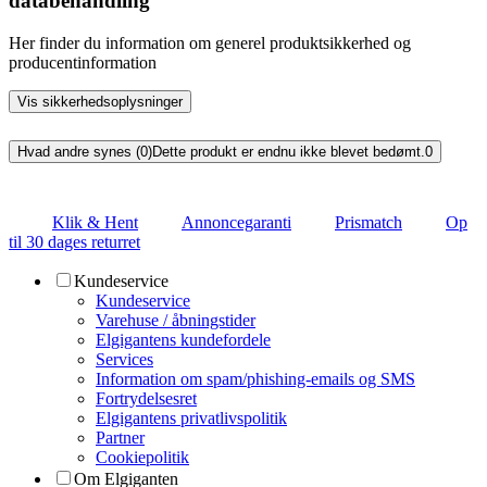
databehandling
Her finder du information om generel produktsikkerhed og
producentinformation
Vis sikkerhedsoplysninger
Hvad andre synes (0)
Dette produkt er endnu ikke blevet bedømt.
0
Klik & Hent
Annoncegaranti
Prismatch
Op
til 30 dages returret
Kundeservice
Kundeservice
Varehuse / åbningstider
Elgigantens kundefordele
Services
Information om spam/phishing-emails og SMS
Fortrydelsesret
Elgigantens privatlivspolitik
Partner
Cookiepolitik
Om Elgiganten