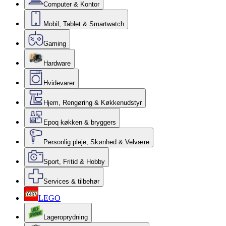
Computer & Kontor
Mobil, Tablet & Smartwatch
Gaming
Hardware
Hvidevarer
Hjem, Rengøring & Køkkenudstyr
Epoq køkken & bryggers
Personlig pleje, Skønhed & Velvære
Sport, Fritid & Hobby
Services & tilbehør
LEGO
Lageroprydning