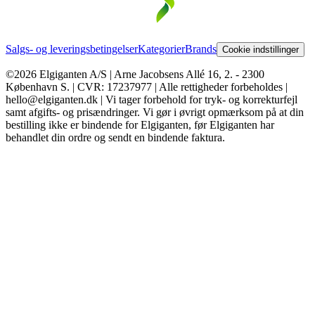
Salgs- og leveringsbetingelser
Kategorier
Brands
Cookie indstillinger
©2026 Elgiganten A/S | Arne Jacobsens Allé 16, 2. - 2300
København S. | CVR: 17237977 | Alle rettigheder forbeholdes |
hello@elgiganten.dk | Vi tager forbehold for tryk- og korrekturfejl
samt afgifts- og prisændringer. Vi gør i øvrigt opmærksom på at din
bestilling ikke er bindende for Elgiganten, før Elgiganten har
behandlet din ordre og sendt en bindende faktura.