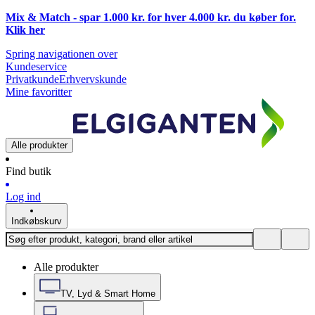
Mix & Match - spar 1.000 kr. for hver 4.000 kr. du køber for.
Klik
her
Spring navigationen over
Kundeservice
Privatkunde
Erhvervskunde
Mine favoritter
Alle produkter
Find butik
Log ind
Indkøbskurv
Alle produkter
TV, Lyd & Smart Home