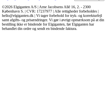
©2026 Elgiganten A/S | Arne Jacobsens Allé 16, 2. - 2300
København S. | CVR: 17237977 | Alle rettigheder forbeholdes |
hello@elgiganten.dk | Vi tager forbehold for tryk- og korrekturfejl
samt afgifts- og prisændringer. Vi gør i øvrigt opmærksom på at din
bestilling ikke er bindende for Elgiganten, før Elgiganten har
behandlet din ordre og sendt en bindende faktura.