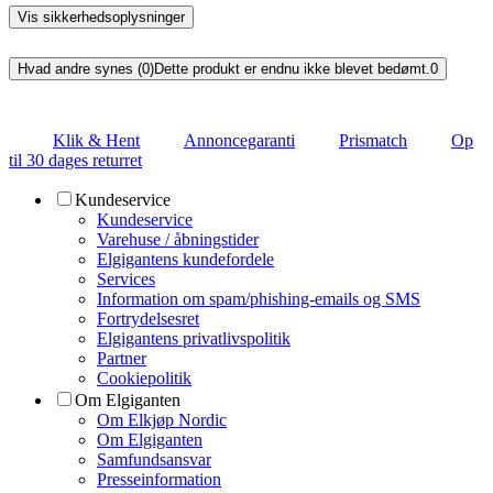
Vis sikkerhedsoplysninger
Hvad andre synes (0)
Dette produkt er endnu ikke blevet bedømt.
0
Klik & Hent
Annoncegaranti
Prismatch
Op
til 30 dages returret
Kundeservice
Kundeservice
Varehuse / åbningstider
Elgigantens kundefordele
Services
Information om spam/phishing-emails og SMS
Fortrydelsesret
Elgigantens privatlivspolitik
Partner
Cookiepolitik
Om Elgiganten
Om Elkjøp Nordic
Om Elgiganten
Samfundsansvar
Presseinformation