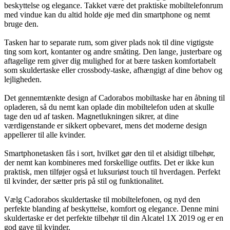
beskyttelse og elegance. Takket være det praktiske mobiltelefonrum
med vindue kan du altid holde øje med din smartphone og nemt
bruge den.
Tasken har to separate rum, som giver plads nok til dine vigtigste
ting som kort, kontanter og andre småting. Den lange, justerbare og
aftagelige rem giver dig mulighed for at bære tasken komfortabelt
som skuldertaske eller crossbody-taske, afhængigt af dine behov og
lejligheden.
Det gennemtænkte design af Cadorabos mobiltaske har en åbning til
opladeren, så du nemt kan oplade din mobiltelefon uden at skulle
tage den ud af tasken. Magnetlukningen sikrer, at dine
værdigenstande er sikkert opbevaret, mens det moderne design
appellerer til alle kvinder.
Smartphonetasken fås i sort, hvilket gør den til et alsidigt tilbehør,
der nemt kan kombineres med forskellige outfits. Det er ikke kun
praktisk, men tilføjer også et luksuriøst touch til hverdagen. Perfekt
til kvinder, der sætter pris på stil og funktionalitet.
Vælg Cadorabos skuldertaske til mobiltelefonen, og nyd den
perfekte blanding af beskyttelse, komfort og elegance. Denne mini
skuldertaske er det perfekte tilbehør til din Alcatel 1X 2019 og er en
god gave til kvinder.