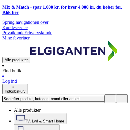
Mix & Match - spar 1.000 kr. for hver 4.000 kr. du køber for.
Klik
her
Spring navigationen over
Kundeservice
Privatkunde
Erhvervskunde
Mine favoritter
Alle produkter
Find butik
Log ind
Indkøbskurv
Alle produkter
TV, Lyd & Smart Home