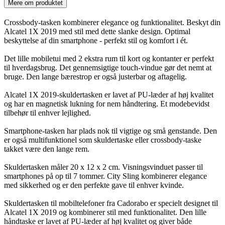
Mere om produktet
Crossbody-tasken kombinerer elegance og funktionalitet. Beskyt din
Alcatel 1X 2019 med stil med dette slanke design. Optimal
beskyttelse af din smartphone - perfekt stil og komfort i ét.
Det lille mobiletui med 2 ekstra rum til kort og kontanter er perfekt
til hverdagsbrug. Det gennemsigtige touch-vindue gør det nemt at
bruge. Den lange bærestrop er også justerbar og aftagelig.
Alcatel 1X 2019-skuldertasken er lavet af PU-læder af høj kvalitet
og har en magnetisk lukning for nem håndtering. Et modebevidst
tilbehør til enhver lejlighed.
Smartphone-tasken har plads nok til vigtige og små genstande. Den
er også multifunktionel som skuldertaske eller crossbody-taske
takket være den lange rem.
Skuldertasken måler 20 x 12 x 2 cm. Visningsvinduet passer til
smartphones på op til 7 tommer. City Sling kombinerer elegance
med sikkerhed og er den perfekte gave til enhver kvinde.
Skuldertasken til mobiltelefoner fra Cadorabo er specielt designet til
Alcatel 1X 2019 og kombinerer stil med funktionalitet. Den lille
håndtaske er lavet af PU-læder af høj kvalitet og giver både