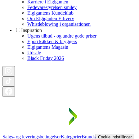
Karriere i Elgiganten
Fødevarestyrelsen smiley
Elgigantens Kundeklub
Om Elgiganten Erhverv
Whistleblowing i organisationen
Inspiration
Ugens tilbud - og andre gode priser
Epoq køkken & bryggers
Elgigantens Magasin
Udsalg
Black Friday 2026
Salgs- og leveringsbetingelser
Kategorier
Brands
Cookie indstillinger