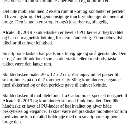
beskyttelse af din smartphone - perfekt stil og komfort i ét.
Det lille mobiletui med 2 ekstra rum til kort og kontanter er perfekt
til hverdagsbrug. Det gennemsigtige touch-vindue gør det nemt at
bruge. Den lange bærestrop er også justerbar og aftagelig.
Alcatel 3L 2019-skuldertasken er lavet af PU-læder af høj kvalitet
og har en magnetisk lukning for nem håndtering. Et modebevidst
tilbehør til enhver lejlighed.
Smartphone-tasken har plads nok til vigtige og små genstande. Den
er også multifunktionel som skuldertaske eller crossbody-taske
takket være den lange rem.
Skuldertasken måler 20 x 12 x 2 cm. Visningsvinduet passer til
smartphones på op til 7 tommer. City Sling kombinerer elegance
med sikkerhed og er den perfekte gave til enhver kvinde.
Skuldertasken til mobiltelefoner fra Cadorabo er specielt designet til
Alcatel 3L 2019 og kombinerer stil med funktionalitet. Den lille
håndtaske er lavet af PU-læder af høj kvalitet og giver både
beskyttelse og elegance. Takket være det praktiske mobiltelefonrum
med vindue kan du altid holde øje med din smartphone og nemt
bruge den.