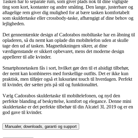
Tasken har to separate rum, som giver plads nok til dine vigtigste
ting som kort, kontanter og andre småting. Den lange, justerbare og
aftagelige rem giver dig mulighed for at bære tasken komfortabelt
som skuldertaske eller crossbody-taske, afhængigt af dine behov og
lejligheden.
Det gennemtænkte design af Cadorabos mobiltaske har en åbning til
opladeren, så du nemt kan oplade din mobiltelefon uden at skulle
tage den ud af tasken. Magnetlukningen sikrer, at dine
værdigenstande er sikkert opbevaret, mens det moderne design
appellerer til alle kvinder.
Smartphonetasken fås i sort, hvilket gør den til et alsidigt tilbehør,
der nemt kan kombineres med forskellige outfits. Det er ikke kun
praktisk, men tilføjer også et luksuriøst touch til hverdagen. Perfekt
til kvinder, der sætter pris på stil og funktionalitet.
Vælg Cadorabos skuldertaske til mobiltelefonen, og nyd den
perfekte blanding af beskyttelse, komfort og elegance. Denne mini
skuldertaske er det perfekte tilbehør til din Alcatel 3L 2019 og er en
god gave til kvinder.
Manualer, downloads, garanti og support