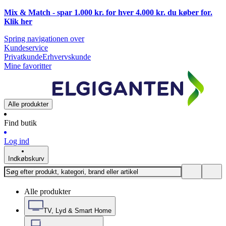
Mix & Match - spar 1.000 kr. for hver 4.000 kr. du køber for.
Klik
her
Spring navigationen over
Kundeservice
Privatkunde
Erhvervskunde
Mine favoritter
Alle produkter
Find butik
Log ind
Indkøbskurv
Alle produkter
TV, Lyd & Smart Home