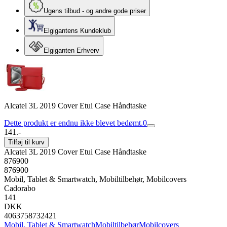
Ugens tilbud - og andre gode priser
Elgigantens Kundeklub
Elgiganten Erhverv
Alcatel 3L 2019 Cover Etui Case Håndtaske
Dette produkt er endnu ikke blevet bedømt.
0
141.-
Tilføj til kurv
Alcatel 3L 2019 Cover Etui Case Håndtaske
876900
876900
Mobil, Tablet & Smartwatch, Mobiltilbehør, Mobilcovers
Cadorabo
141
DKK
4063758732421
Mobil, Tablet & Smartwatch
Mobiltilbehør
Mobilcovers