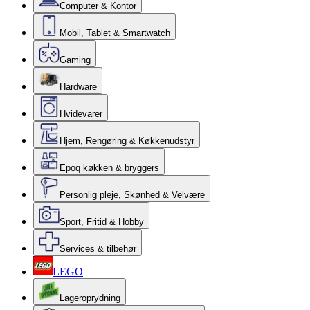
Computer & Kontor
Mobil, Tablet & Smartwatch
Gaming
Hardware
Hvidevarer
Hjem, Rengøring & Køkkenudstyr
Epoq køkken & bryggers
Personlig pleje, Skønhed & Velvære
Sport, Fritid & Hobby
Services & tilbehør
LEGO
Lageroprydning