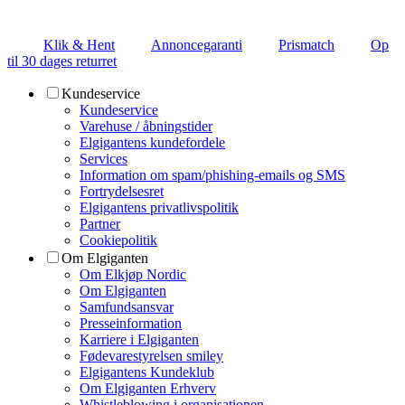
Klik & Hent
Annoncegaranti
Prismatch
Op
til 30 dages returret
Kundeservice
Kundeservice
Varehuse / åbningstider
Elgigantens kundefordele
Services
Information om spam/phishing-emails og SMS
Fortrydelsesret
Elgigantens privatlivspolitik
Partner
Cookiepolitik
Om Elgiganten
Om Elkjøp Nordic
Om Elgiganten
Samfundsansvar
Presseinformation
Karriere i Elgiganten
Fødevarestyrelsen smiley
Elgigantens Kundeklub
Om Elgiganten Erhverv
Whistleblowing i organisationen