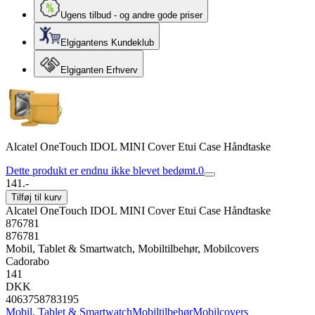
Ugens tilbud - og andre gode priser
Elgigantens Kundeklub
Elgiganten Erhverv
Alcatel OneTouch IDOL MINI Cover Etui Case Håndtaske
Dette produkt er endnu ikke blevet bedømt.
0
141.-
Tilføj til kurv
Alcatel OneTouch IDOL MINI Cover Etui Case Håndtaske
876781
876781
Mobil, Tablet & Smartwatch, Mobiltilbehør, Mobilcovers
Cadorabo
141
DKK
4063758783195
Mobil, Tablet & Smartwatch
Mobiltilbehør
Mobilcovers