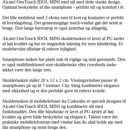
Alcatel OneTouch IDOL MINI med stil med dette slanke design.
Optimal beskyttelse af din smartphone - perfekt stil og komfort i ét.
Det lille mobiletui med 2 ekstra rum til kort og kontanter er perfekt
til hverdagsbrug. Det gennemsigtige touch-vindue gør det nemt at
bruge. Den lange bærestrop er også justerbar og aftagelig.
Alcatel OneTouch IDOL MINI-skuldertasken er lavet af PU-læder
af høj kvalitet og har en magnetisk lukning for nem håndtering. Et
modebevidst tilbehør til enhver lejlighed.
Smartphone-tasken har plads nok til vigtige og små genstande. Den
er også multifunktionel som skuldertaske eller crossbody-taske
takket være den lange rem.
Skuldertasken måler 20 x 12 x 2 cm. Visningsvinduet passer til
smartphones på op til 7 tommer. City Sling kombinerer elegance
med sikkerhed og er den perfekte gave til enhver kvinde.
Skuldertasken til mobiltelefoner fra Cadorabo er specielt designet til
Alcatel OneTouch IDOL MINI og kombinerer stil med
funktionalitet. Den lille håndtaske er lavet af PU-læder af høj
kvalitet og giver både beskyttelse og elegance. Takket være det
praktiske mobiltelefonrum med vindue kan du altid holde øje med
din smartphone og nemt bruge den.