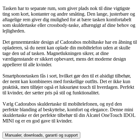
Tasken har to separate rum, som giver plads nok til dine vigtigste
ting som kort, kontanter og andre småting. Den lange, justerbare og
aftagelige rem giver dig mulighed for at bære tasken komfortabelt
som skuldertaske eller crossbody-taske, afhængigt af dine behov og
lejligheden.
Det gennemtænkte design af Cadorabos mobiltaske har en åbning til
opladeren, så du nemt kan oplade din mobiltelefon uden at skulle
tage den ud af tasken. Magnetlukningen sikrer, at dine
værdigenstande er sikkert opbevaret, mens det moderne design
appellerer til alle kvinder.
Smartphonetasken fås i sort, hvilket gør den til et alsidigt tilbehør,
der nemt kan kombineres med forskellige outfits. Det er ikke kun
praktisk, men tilføjer også et luksuriøst touch til hverdagen. Perfekt
til kvinder, der sætter pris på stil og funktionalitet.
Vælg Cadorabos skuldertaske til mobiltelefonen, og nyd den
perfekte blanding af beskyttelse, komfort og elegance. Denne mini
skuldertaske er det perfekte tilbehør til din Alcatel OneTouch IDOL
MINI og er en god gave til kvinder.
Manualer, downloads, garanti og support