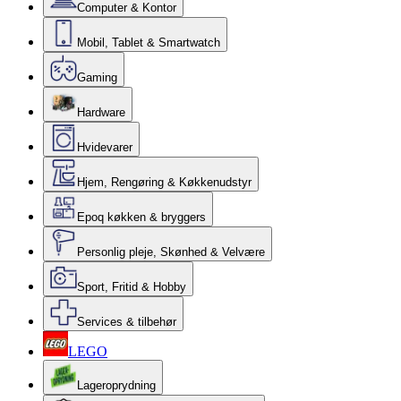
Computer & Kontor
Mobil, Tablet & Smartwatch
Gaming
Hardware
Hvidevarer
Hjem, Rengøring & Køkkenudstyr
Epoq køkken & bryggers
Personlig pleje, Skønhed & Velvære
Sport, Fritid & Hobby
Services & tilbehør
LEGO
Lageroprydning