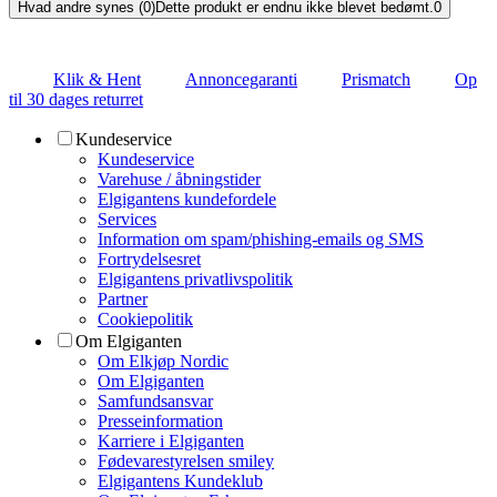
Hvad andre synes (0)
Dette produkt er endnu ikke blevet bedømt.
0
Klik & Hent
Annoncegaranti
Prismatch
Op
til 30 dages returret
Kundeservice
Kundeservice
Varehuse / åbningstider
Elgigantens kundefordele
Services
Information om spam/phishing-emails og SMS
Fortrydelsesret
Elgigantens privatlivspolitik
Partner
Cookiepolitik
Om Elgiganten
Om Elkjøp Nordic
Om Elgiganten
Samfundsansvar
Presseinformation
Karriere i Elgiganten
Fødevarestyrelsen smiley
Elgigantens Kundeklub