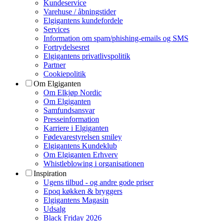
Kundeservice
Varehuse / åbningstider
Elgigantens kundefordele
Services
Information om spam/phishing-emails og SMS
Fortrydelsesret
Elgigantens privatlivspolitik
Partner
Cookiepolitik
Om Elgiganten
Om Elkjøp Nordic
Om Elgiganten
Samfundsansvar
Presseinformation
Karriere i Elgiganten
Fødevarestyrelsen smiley
Elgigantens Kundeklub
Om Elgiganten Erhverv
Whistleblowing i organisationen
Inspiration
Ugens tilbud - og andre gode priser
Epoq køkken & bryggers
Elgigantens Magasin
Udsalg
Black Friday 2026