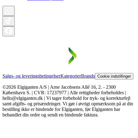
Salgs- og leveringsbetingelser
Kategorier
Brands
Cookie indstillinger
©2026 Elgiganten A/S | Arne Jacobsens Allé 16, 2. - 2300
København S. | CVR: 17237977 | Alle rettigheder forbeholdes |
hello@elgiganten.dk | Vi tager forbehold for tryk- og korrekturfejl
samt afgifts- og prisændringer. Vi gør i øvrigt opmærksom på at din
bestilling ikke er bindende for Elgiganten, før Elgiganten har
behandlet din ordre og sendt en bindende faktura.