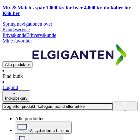
Mix & Match - spar 1.000 kr. for hver 4.000 kr. du køber for.
Klik
her
Spring navigationen over
Kundeservice
Privatkunde
Erhvervskunde
Mine favoritter
Alle produkter
Find butik
Log ind
Indkøbskurv
Alle produkter
TV, Lyd & Smart Home