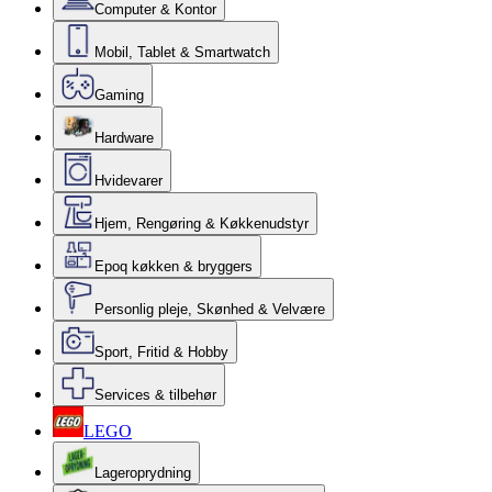
Computer & Kontor
Mobil, Tablet & Smartwatch
Gaming
Hardware
Hvidevarer
Hjem, Rengøring & Køkkenudstyr
Epoq køkken & bryggers
Personlig pleje, Skønhed & Velvære
Sport, Fritid & Hobby
Services & tilbehør
LEGO
Lageroprydning