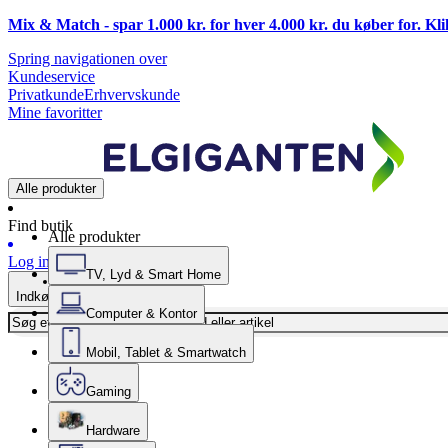
Mix & Match - spar 1.000 kr. for hver 4.000 kr. du køber for. Kl
Spring navigationen over
Kundeservice
Privatkunde
Erhvervskunde
Mine favoritter
Alle produkter
Find butik
Alle produkter
Log ind
TV, Lyd & Smart Home
Indkøbskurv
Computer & Kontor
Mobil, Tablet & Smartwatch
Gaming
Hardware