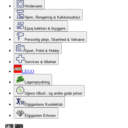
Hvidevarer
Hjem, Rengøring & Køkkenudstyr
Epoq køkken & bryggers
Personlig pleje, Skønhed & Velvære
Sport, Fritid & Hobby
Services & tilbehør
LEGO
Lageroprydning
Ugens tilbud - og andre gode priser
Elgigantens Kundeklub
Elgiganten Erhverv