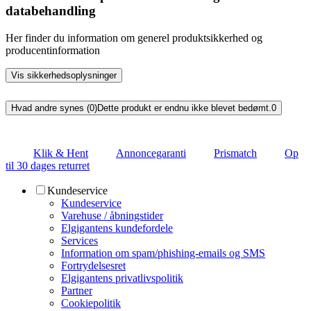
databehandling
Her finder du information om generel produktsikkerhed og
producentinformation
Vis sikkerhedsoplysninger
Hvad andre synes (0)
Dette produkt er endnu ikke blevet bedømt.
0
Klik & Hent
Annoncegaranti
Prismatch
Op
til 30 dages returret
Kundeservice
Kundeservice
Varehuse / åbningstider
Elgigantens kundefordele
Services
Information om spam/phishing-emails og SMS
Fortrydelsesret
Elgigantens privatlivspolitik
Partner
Cookiepolitik