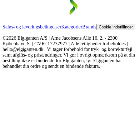
Salgs- og leveringsbetingelser
Kategorier
Brands
Cookie indstillinger
©2026 Elgiganten A/S | Arne Jacobsens Allé 16, 2. - 2300
København S. | CVR: 17237977 | Alle rettigheder forbeholdes |
hello@elgiganten.dk | Vi tager forbehold for tryk- og korrekturfejl
samt afgifts- og prisændringer. Vi gør i øvrigt opmærksom på at din
bestilling ikke er bindende for Elgiganten, før Elgiganten har
behandlet din ordre og sendt en bindende faktura.