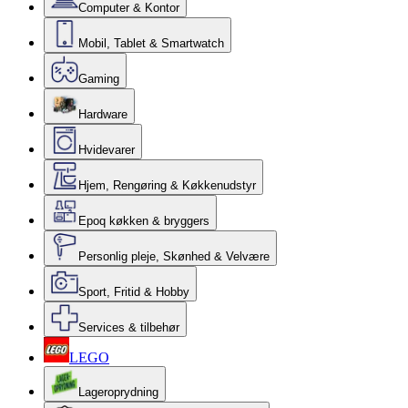
Computer & Kontor
Mobil, Tablet & Smartwatch
Gaming
Hardware
Hvidevarer
Hjem, Rengøring & Køkkenudstyr
Epoq køkken & bryggers
Personlig pleje, Skønhed & Velvære
Sport, Fritid & Hobby
Services & tilbehør
LEGO
Lageroprydning