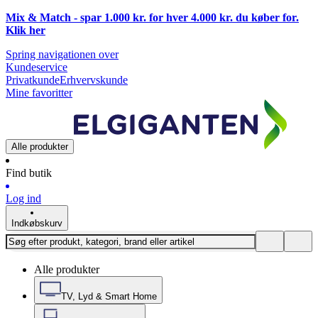
Mix & Match - spar 1.000 kr. for hver 4.000 kr. du køber for.
Klik
her
Spring navigationen over
Kundeservice
Privatkunde
Erhvervskunde
Mine favoritter
Alle produkter
Find butik
Log ind
Indkøbskurv
Alle produkter
TV, Lyd & Smart Home