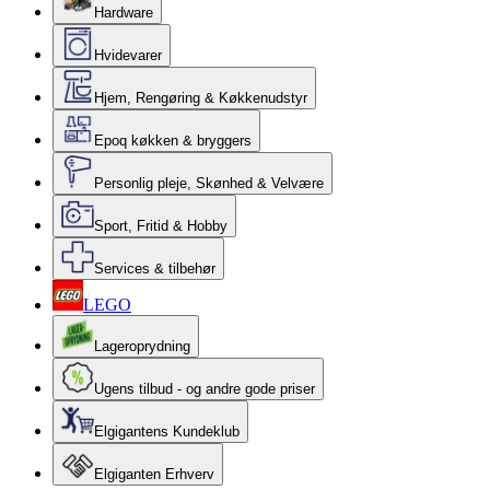
Hardware
Hvidevarer
Hjem, Rengøring & Køkkenudstyr
Epoq køkken & bryggers
Personlig pleje, Skønhed & Velvære
Sport, Fritid & Hobby
Services & tilbehør
LEGO
Lageroprydning
Ugens tilbud - og andre gode priser
Elgigantens Kundeklub
Elgiganten Erhverv