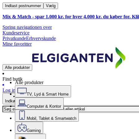
Indtast postnummer
Vælg
Mix & Match - spar 1.000 kr. for hver 4.000 kr. du køber for. Kl
Spring navigationen over
Kundeservice
Privatkunde
Erhvervskunde
Mine favoritter
Alle produkter
Find butik
Alle produkter
Log ind
TV, Lyd & Smart Home
Indkøbskurv
Computer & Kontor
Mobil, Tablet & Smartwatch
Gaming