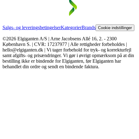
Salgs- og leveringsbetingelser
Kategorier
Brands
Cookie indstillinger
©2026 Elgiganten A/S | Arne Jacobsens Allé 16, 2. - 2300
København S. | CVR: 17237977 | Alle rettigheder forbeholdes |
hello@elgiganten.dk | Vi tager forbehold for tryk- og korrekturfejl
samt afgifts- og prisændringer. Vi gør i øvrigt opmærksom på at din
bestilling ikke er bindende for Elgiganten, før Elgiganten har
behandlet din ordre og sendt en bindende faktura.