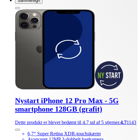
Sammenlign
Nystart iPhone 12 Pro Max - 5G
smartphone 128GB (grafit)
Dette produkt er blevet bedømt til 4.7 ud af 5 stjerner.
4.7
1143
6,7“ Super Retina XDR-touchskærm
Avanceret 12MP 3-dobbelt bagkamera