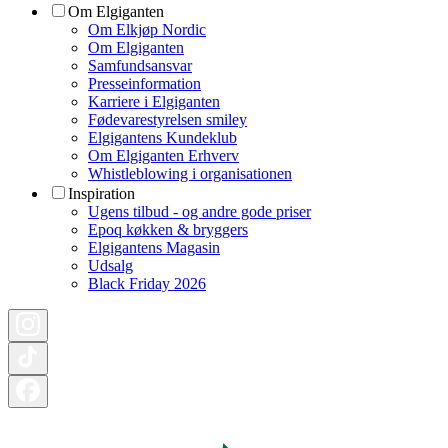
Om Elgiganten
Om Elkjøp Nordic
Om Elgiganten
Samfundsansvar
Presseinformation
Karriere i Elgiganten
Fødevarestyrelsen smiley
Elgigantens Kundeklub
Om Elgiganten Erhverv
Whistleblowing i organisationen
Inspiration
Ugens tilbud - og andre gode priser
Epoq køkken & bryggers
Elgigantens Magasin
Udsalg
Black Friday 2026