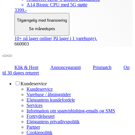
A14 Bionic CPU med 5G støtte
3399.-
Tilgængelig med finansiering
Se månedspris
10+ på lager online
| På lager i 1 varehus(e).
660003
Klik & Hent
Annoncegaranti
Prismatch
Op
til 30 dages returret
Kundeservice
Kundeservice
Varehuse / åbningstider
Elgigantens kundefordele
Services
Information om spam/phishing-emails og SMS
Fortrydelsesret
Elgigantens privatlivspolitik
Partner
Cookiepolitik