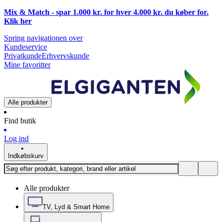
Mix & Match - spar 1.000 kr. for hver 4.000 kr. du køber for.
Klik
her
Spring navigationen over
Kundeservice
Privatkunde
Erhvervskunde
Mine favoritter
Alle produkter
Find butik
Log ind
Indkøbskurv
Alle produkter
TV, Lyd & Smart Home