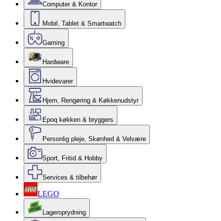
Computer & Kontor
Mobil, Tablet & Smartwatch
Gaming
Hardware
Hvidevarer
Hjem, Rengøring & Køkkenudstyr
Epoq køkken & bryggers
Personlig pleje, Skønhed & Velvære
Sport, Fritid & Hobby
Services & tilbehør
LEGO
Lageroprydning