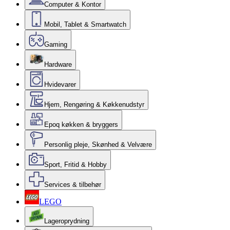
Computer & Kontor
Mobil, Tablet & Smartwatch
Gaming
Hardware
Hvidevarer
Hjem, Rengøring & Køkkenudstyr
Epoq køkken & bryggers
Personlig pleje, Skønhed & Velvære
Sport, Fritid & Hobby
Services & tilbehør
LEGO
Lageroprydning