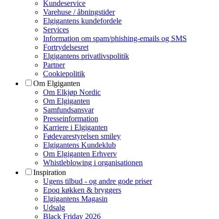
Kundeservice
Varehuse / åbningstider
Elgigantens kundefordele
Services
Information om spam/phishing-emails og SMS
Fortrydelsesret
Elgigantens privatlivspolitik
Partner
Cookiepolitik
Om Elgiganten
Om Elkjøp Nordic
Om Elgiganten
Samfundsansvar
Presseinformation
Karriere i Elgiganten
Fødevarestyrelsen smiley
Elgigantens Kundeklub
Om Elgiganten Erhverv
Whistleblowing i organisationen
Inspiration
Ugens tilbud - og andre gode priser
Epoq køkken & bryggers
Elgigantens Magasin
Udsalg
Black Friday 2026