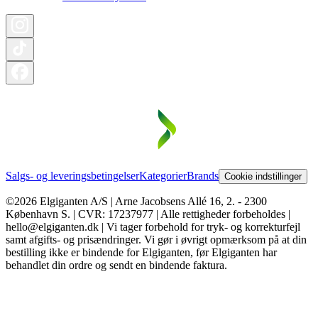
Salgs- og leveringsbetingelser
Kategorier
Brands
Cookie indstillinger
©2026 Elgiganten A/S | Arne Jacobsens Allé 16, 2. - 2300
København S. | CVR: 17237977 | Alle rettigheder forbeholdes |
hello@elgiganten.dk | Vi tager forbehold for tryk- og korrekturfejl
samt afgifts- og prisændringer. Vi gør i øvrigt opmærksom på at din
bestilling ikke er bindende for Elgiganten, før Elgiganten har
behandlet din ordre og sendt en bindende faktura.