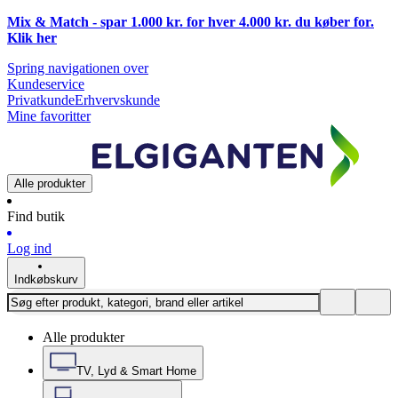
Mix & Match - spar 1.000 kr. for hver 4.000 kr. du køber for.
Klik
her
Spring navigationen over
Kundeservice
Privatkunde
Erhvervskunde
Mine favoritter
Alle produkter
Find butik
Log ind
Indkøbskurv
Alle produkter
TV, Lyd & Smart Home