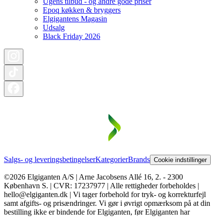
Ugens tilbud - og andre gode priser
Epoq køkken & bryggers
Elgigantens Magasin
Udsalg
Black Friday 2026
Salgs- og leveringsbetingelser
Kategorier
Brands
Cookie indstillinger
©2026 Elgiganten A/S | Arne Jacobsens Allé 16, 2. - 2300
København S. | CVR: 17237977 | Alle rettigheder forbeholdes |
hello@elgiganten.dk | Vi tager forbehold for tryk- og korrekturfejl
samt afgifts- og prisændringer. Vi gør i øvrigt opmærksom på at din
bestilling ikke er bindende for Elgiganten, før Elgiganten har