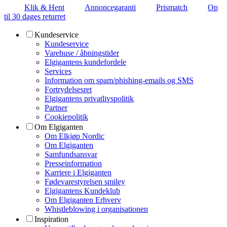
Klik & Hent
Annoncegaranti
Prismatch
Op
til 30 dages returret
Kundeservice
Kundeservice
Varehuse / åbningstider
Elgigantens kundefordele
Services
Information om spam/phishing-emails og SMS
Fortrydelsesret
Elgigantens privatlivspolitik
Partner
Cookiepolitik
Om Elgiganten
Om Elkjøp Nordic
Om Elgiganten
Samfundsansvar
Presseinformation
Karriere i Elgiganten
Fødevarestyrelsen smiley
Elgigantens Kundeklub
Om Elgiganten Erhverv
Whistleblowing i organisationen
Inspiration