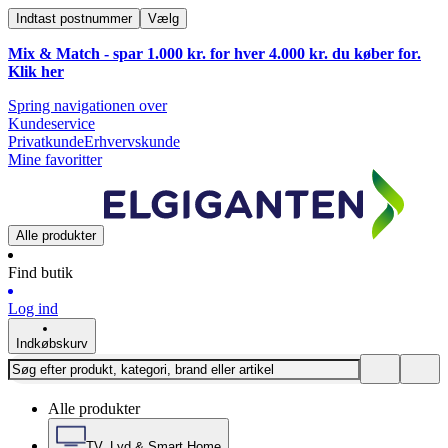
Indtast postnummer
Vælg
Mix & Match - spar 1.000 kr. for hver 4.000 kr. du køber for.
Klik
her
Spring navigationen over
Kundeservice
Privatkunde
Erhvervskunde
Mine favoritter
Alle produkter
Find butik
Log ind
Indkøbskurv
Alle produkter
TV, Lyd & Smart Home