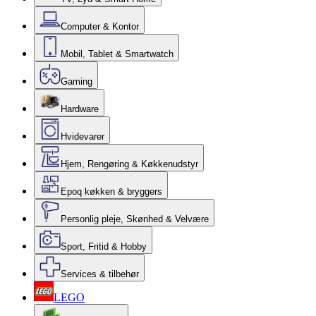
Computer & Kontor
Mobil, Tablet & Smartwatch
Gaming
Hardware
Hvidevarer
Hjem, Rengøring & Køkkenudstyr
Epoq køkken & bryggers
Personlig pleje, Skønhed & Velvære
Sport, Fritid & Hobby
Services & tilbehør
LEGO