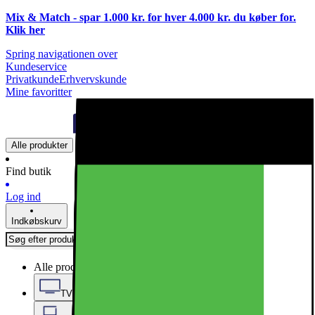
Mix & Match - spar 1.000 kr. for hver 4.000 kr. du køber for.
Klik
her
Spring navigationen over
Kundeservice
Privatkunde
Erhvervskunde
Mine favoritter
Alle produkter
Find butik
Log ind
Indkøbskurv
Alle produkter
TV, Lyd & Smart Home