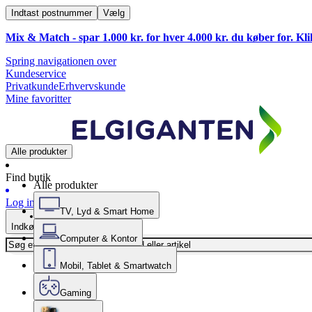
Indtast postnummer
Vælg
Mix & Match - spar 1.000 kr. for hver 4.000 kr. du køber for. Kl
Spring navigationen over
Kundeservice
Privatkunde
Erhvervskunde
Mine favoritter
Alle produkter
Find butik
Alle produkter
Log ind
TV, Lyd & Smart Home
Indkøbskurv
Computer & Kontor
Mobil, Tablet & Smartwatch
Gaming