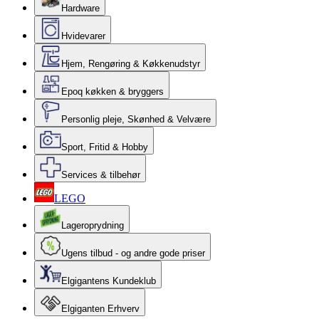
Hardware
Hvidevarer
Hjem, Rengøring & Køkkenudstyr
Epoq køkken & bryggers
Personlig pleje, Skønhed & Velvære
Sport, Fritid & Hobby
Services & tilbehør
LEGO
Lageroprydning
Ugens tilbud - og andre gode priser
Elgigantens Kundeklub
Elgiganten Erhverv