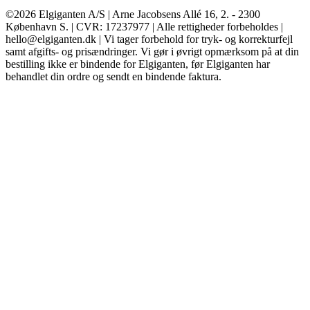
©2026 Elgiganten A/S | Arne Jacobsens Allé 16, 2. - 2300
København S. | CVR: 17237977 | Alle rettigheder forbeholdes |
hello@elgiganten.dk | Vi tager forbehold for tryk- og korrekturfejl
samt afgifts- og prisændringer. Vi gør i øvrigt opmærksom på at din
bestilling ikke er bindende for Elgiganten, før Elgiganten har
behandlet din ordre og sendt en bindende faktura.