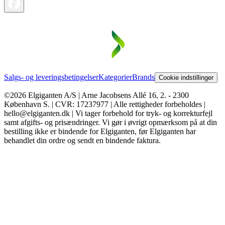
Salgs- og leveringsbetingelser
Kategorier
Brands
Cookie indstillinger
©2026 Elgiganten A/S | Arne Jacobsens Allé 16, 2. - 2300
København S. | CVR: 17237977 | Alle rettigheder forbeholdes |
hello@elgiganten.dk | Vi tager forbehold for tryk- og korrekturfejl
samt afgifts- og prisændringer. Vi gør i øvrigt opmærksom på at din
bestilling ikke er bindende for Elgiganten, før Elgiganten har
behandlet din ordre og sendt en bindende faktura.