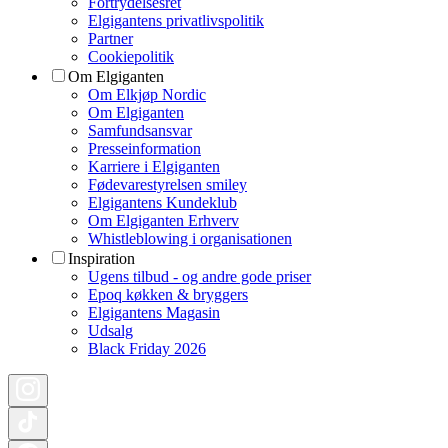
Fortrydelsesret
Elgigantens privatlivspolitik
Partner
Cookiepolitik
Om Elgiganten
Om Elkjøp Nordic
Om Elgiganten
Samfundsansvar
Presseinformation
Karriere i Elgiganten
Fødevarestyrelsen smiley
Elgigantens Kundeklub
Om Elgiganten Erhverv
Whistleblowing i organisationen
Inspiration
Ugens tilbud - og andre gode priser
Epoq køkken & bryggers
Elgigantens Magasin
Udsalg
Black Friday 2026