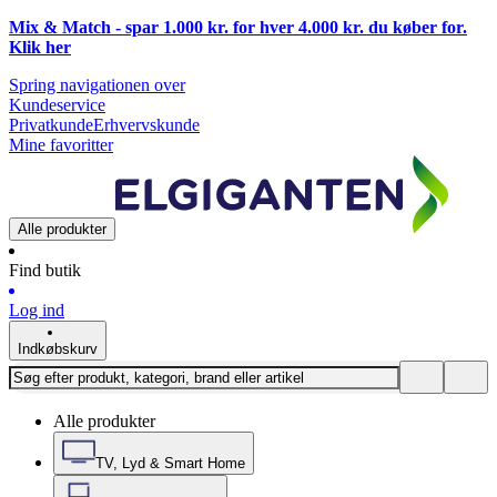
Mix & Match - spar 1.000 kr. for hver 4.000 kr. du køber for.
Klik
her
Spring navigationen over
Kundeservice
Privatkunde
Erhvervskunde
Mine favoritter
Alle produkter
Find butik
Log ind
Indkøbskurv
Alle produkter
TV, Lyd & Smart Home