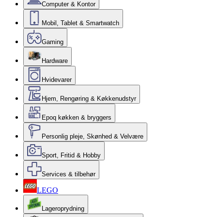
Computer & Kontor
Mobil, Tablet & Smartwatch
Gaming
Hardware
Hvidevarer
Hjem, Rengøring & Køkkenudstyr
Epoq køkken & bryggers
Personlig pleje, Skønhed & Velvære
Sport, Fritid & Hobby
Services & tilbehør
LEGO
Lageroprydning