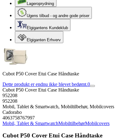
Lageroprydning
Ugens tilbud - og andre gode priser
Elgigantens Kundeklub
Elgiganten Erhverv
Cubot P50 Cover Etui Case Håndtaske
Dette produkt er endnu ikke blevet bedømt.
0
Cubot P50 Cover Etui Case Håndtaske
952208
952208
Mobil, Tablet & Smartwatch, Mobiltilbehør, Mobilcovers
Cadorabo
4063758767997
Mobil, Tablet & Smartwatch
Mobiltilbehør
Mobilcovers
Cubot P50 Cover Etui Case Håndtaske