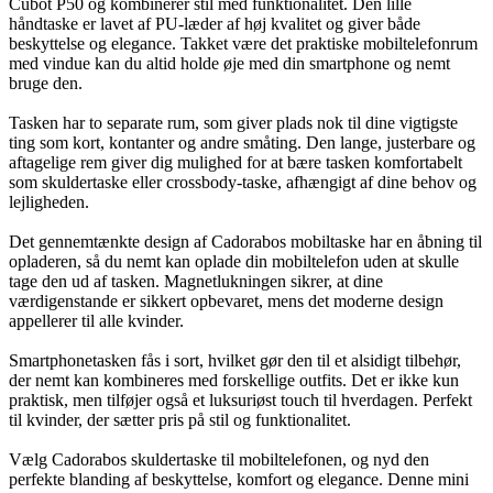
Cubot P50 og kombinerer stil med funktionalitet. Den lille
håndtaske er lavet af PU-læder af høj kvalitet og giver både
beskyttelse og elegance. Takket være det praktiske mobiltelefonrum
med vindue kan du altid holde øje med din smartphone og nemt
bruge den.
Tasken har to separate rum, som giver plads nok til dine vigtigste
ting som kort, kontanter og andre småting. Den lange, justerbare og
aftagelige rem giver dig mulighed for at bære tasken komfortabelt
som skuldertaske eller crossbody-taske, afhængigt af dine behov og
lejligheden.
Det gennemtænkte design af Cadorabos mobiltaske har en åbning til
opladeren, så du nemt kan oplade din mobiltelefon uden at skulle
tage den ud af tasken. Magnetlukningen sikrer, at dine
værdigenstande er sikkert opbevaret, mens det moderne design
appellerer til alle kvinder.
Smartphonetasken fås i sort, hvilket gør den til et alsidigt tilbehør,
der nemt kan kombineres med forskellige outfits. Det er ikke kun
praktisk, men tilføjer også et luksuriøst touch til hverdagen. Perfekt
til kvinder, der sætter pris på stil og funktionalitet.
Vælg Cadorabos skuldertaske til mobiltelefonen, og nyd den
perfekte blanding af beskyttelse, komfort og elegance. Denne mini