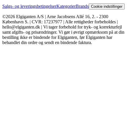
Salgs- og leveringsbetingelser
Kategorier
Brands
Cookie indstillinger
©2026 Elgiganten A/S | Arne Jacobsens Allé 16, 2. - 2300
København S. | CVR: 17237977 | Alle rettigheder forbeholdes |
hello@elgiganten.dk | Vi tager forbehold for tryk- og korrekturfejl
samt afgifts- og prisændringer. Vi gør i øvrigt opmærksom på at din
bestilling ikke er bindende for Elgiganten, før Elgiganten har
behandlet din ordre og sendt en bindende faktura.