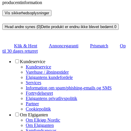
producentinformation
Vis sikkerhedsoplysninger
Hvad andre synes (0)
Dette produkt er endnu ikke blevet bedømt.
0
Klik & Hent
Annoncegaranti
Prismatch
Op
til 30 dages returret
Kundeservice
Kundeservice
Varehuse / åbningstider
Elgigantens kundefordele
Services
Information om spam/phishing-emails og SMS
Fortrydelsesret
Elgigantens privatlivspolitik
Partner
Cookiepolitik
Om Elgiganten
Om Elkjøp Nordic
Om Elgiganten
Samfundsansvar