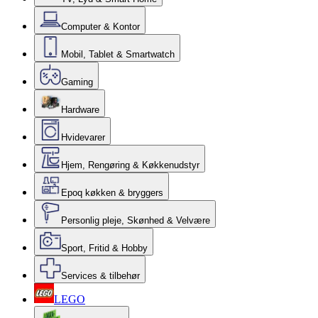
Computer & Kontor
Mobil, Tablet & Smartwatch
Gaming
Hardware
Hvidevarer
Hjem, Rengøring & Køkkenudstyr
Epoq køkken & bryggers
Personlig pleje, Skønhed & Velvære
Sport, Fritid & Hobby
Services & tilbehør
LEGO