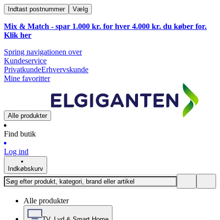
Indtast postnummer
Vælg
Mix & Match - spar 1.000 kr. for hver 4.000 kr. du køber for.
Klik
her
Spring navigationen over
Kundeservice
Privatkunde
Erhvervskunde
Mine favoritter
Alle produkter
Find butik
Log ind
Indkøbskurv
Alle produkter
TV, Lyd & Smart Home