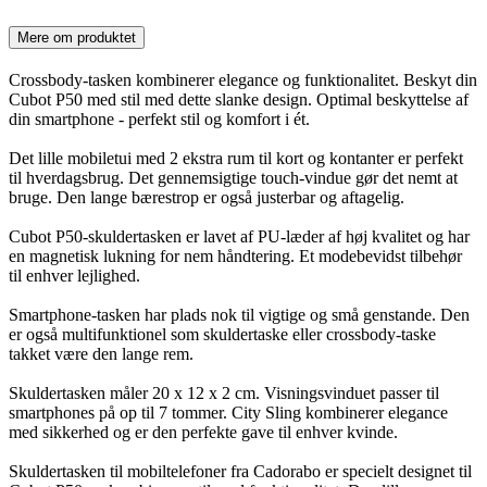
Mere om produktet
Crossbody-tasken kombinerer elegance og funktionalitet. Beskyt din
Cubot P50 med stil med dette slanke design. Optimal beskyttelse af
din smartphone - perfekt stil og komfort i ét.
Det lille mobiletui med 2 ekstra rum til kort og kontanter er perfekt
til hverdagsbrug. Det gennemsigtige touch-vindue gør det nemt at
bruge. Den lange bærestrop er også justerbar og aftagelig.
Cubot P50-skuldertasken er lavet af PU-læder af høj kvalitet og har
en magnetisk lukning for nem håndtering. Et modebevidst tilbehør
til enhver lejlighed.
Smartphone-tasken har plads nok til vigtige og små genstande. Den
er også multifunktionel som skuldertaske eller crossbody-taske
takket være den lange rem.
Skuldertasken måler 20 x 12 x 2 cm. Visningsvinduet passer til
smartphones på op til 7 tommer. City Sling kombinerer elegance
med sikkerhed og er den perfekte gave til enhver kvinde.
Skuldertasken til mobiltelefoner fra Cadorabo er specielt designet til