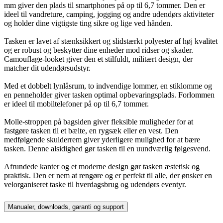
mm giver den plads til smartphones på op til 6,7 tommer. Den er
ideel til vandreture, camping, jogging og andre udendørs aktiviteter
og holder dine vigtigste ting sikre og lige ved hånden.
Tasken er lavet af stænksikkert og slidstærkt polyester af høj kvalitet
og er robust og beskytter dine enheder mod ridser og skader.
Camouflage-looket giver den et stilfuldt, militært design, der
matcher dit udendørsudstyr.
Med et dobbelt lynlåsrum, to indvendige lommer, en stiklomme og
en penneholder giver tasken optimal opbevaringsplads. Forlommen
er ideel til mobiltelefoner på op til 6,7 tommer.
Molle-stroppen på bagsiden giver fleksible muligheder for at
fastgøre tasken til et bælte, en rygsæk eller en vest. Den
medfølgende skulderrem giver yderligere mulighed for at bære
tasken. Denne alsidighed gør tasken til en uundværlig følgesvend.
Afrundede kanter og et moderne design gør tasken æstetisk og
praktisk. Den er nem at rengøre og er perfekt til alle, der ønsker en
velorganiseret taske til hverdagsbrug og udendørs eventyr.
Manualer, downloads, garanti og support