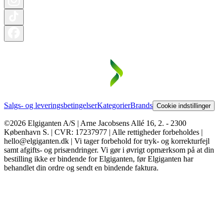
Salgs- og leveringsbetingelser
Kategorier
Brands
Cookie indstillinger
©2026 Elgiganten A/S | Arne Jacobsens Allé 16, 2. - 2300
København S. | CVR: 17237977 | Alle rettigheder forbeholdes |
hello@elgiganten.dk | Vi tager forbehold for tryk- og korrekturfejl
samt afgifts- og prisændringer. Vi gør i øvrigt opmærksom på at din
bestilling ikke er bindende for Elgiganten, før Elgiganten har
behandlet din ordre og sendt en bindende faktura.