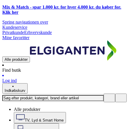
Mix & Match - spar 1.000 kr. for hver 4.000 kr. du køber for.
Klik
her
Spring navigationen over
Kundeservice
Privatkunde
Erhvervskunde
Mine favoritter
Alle produkter
Find butik
Log ind
Indkøbskurv
Alle produkter
TV, Lyd & Smart Home