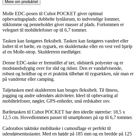
Mere om produktet
Molle EDC-posen til Cubot POCKET giver optimal
opbevaringsplads: dobbelte lynlåsrum, to indvendige lommer,
stiklomme og penneholder giver masser af plads. Forlommen er
velegnet til mobiltelefoner op til 6,7 tommer.
Tasken kan fastgøres fleksibelt. Tasken kan fastgøres vandret eller
lodret til et bælte, en rygsæk, en skuldertaske eller en vest ved hjælp
af en Molle-strop. Skulderrem medfølger.
Denne EDC-taske er fremstillet af tæt, slidstærk polyester og er
modstandsdygtig over for slid og ridser. Den er vandafvisende,
robust og holdbar og er et praktisk tilbehør til rygsækken, når man er
på vandretur eller camping.
Taljetasken med skulderrem kan bruges fleksibelt. Til fitness,
jogging og andre udendørs aktiviteter. Ideel til opbevaring af
mobiltelefoner, nøgler, GPS-enheder, små redskaber osv.
Bæltetasken til Cubot POCKET har den ideelle størrelse: 18,5 x
12,5 cm. Hovedlommen passer til smartphones på op til 6,7 tommer.
Cadorabos taktiske mobiltaske i camouflage er perfekt til
udendørsentusiaster. Med en højde på 185 mm og en bredde på 125