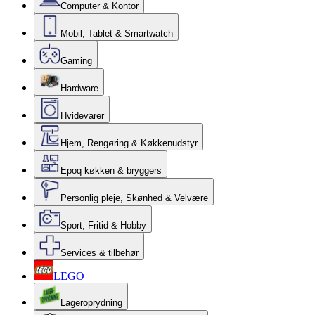
Computer & Kontor
Mobil, Tablet & Smartwatch
Gaming
Hardware
Hvidevarer
Hjem, Rengøring & Køkkenudstyr
Epoq køkken & bryggers
Personlig pleje, Skønhed & Velvære
Sport, Fritid & Hobby
Services & tilbehør
LEGO
Lageroprydning