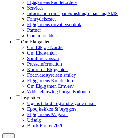
Elgigantens kundefordele
Services
Information om spam/phishing-emails og SMS
Fortrydelsesret
Elgigantens privatlivspolitik
Partner
Cookiepolitik
Om Elgiganten
Om Elkjøp Nordic
Om Elgiganten
Samfundsansvar
Presseinformation
Karriere i Elgiganten
Fødevarestyrelsen smiley
Elgigantens Kundeklub
Om Elgiganten Erhverv
Whistleblowing i organisationen
Inspiration
Ugens tilbud - og andre gode priser
Epoq køkken & bryggers
Elgigantens Magasin
Udsalg
Black Friday 2026