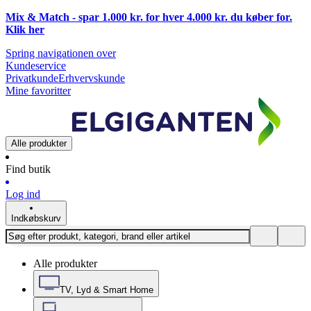
Mix & Match - spar 1.000 kr. for hver 4.000 kr. du køber for.
Klik
her
Spring navigationen over
Kundeservice
Privatkunde
Erhvervskunde
Mine favoritter
Alle produkter
Find butik
Log ind
Indkøbskurv
Alle produkter
TV, Lyd & Smart Home