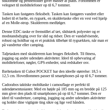
stiklomme og penneholder giver masser af plads. Forlommen er
velegnet til mobiltelefoner op til 6,7 tommer.
Tasken kan fastgøres fleksibelt. Tasken kan fastgøres vandret eller
lodret til et bælte, en rygsæk, en skuldertaske eller en vest ved hjælp
af en Molle-strop. Skulderrem medfølger.
Denne EDC-taske er fremstillet af tæt, slidstærk polyester og er
modstandsdygtig over for slid og ridser. Den er vandafvisende,
robust og holdbar og er et praktisk tilbehør til rygsækken, når man er
på vandretur eller camping.
Taljetasken med skulderrem kan bruges fleksibelt. Til fitness,
jogging og andre udendørs aktiviteter. Ideel til opbevaring af
mobiltelefoner, nøgler, GPS-enheder, små redskaber osv.
Bæltetasken til Cubot POCKET har den ideelle størrelse: 18,5 x
12,5 cm. Hovedlommen passer til smartphones på op til 6,7 tommer.
Cadorabos taktiske mobiltaske i camouflage er perfekt til
udendørsentusiaster. Med en højde på 185 mm og en bredde på 125
mm giver den plads til smartphones på op til 6,7 tommer. Den er
ideel til vandreture, camping, jogging og andre udendørs aktiviteter
og holder dine vigtigste ting sikre og lige ved hånden.