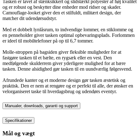
Tasken er lavet af stænksikkert og slidstærkt polyester af høj kvalitet
og er robust og beskytter dine enheder mod ridser og skader.
Camouflage-looket giver den et stilfuldt, militært design, der
matcher dit udendørsudstyr.
Med et dobbelt lynlåsrum, to indvendige lommer, en stiklomme og
en penneholder giver tasken optimal opbevaringsplads. Forlommen
er ideel til mobiltelefoner på op til 6,7 tommer.
Molle-stroppen på bagsiden giver fleksible muligheder for at
fastgøre tasken til et bælte, en rygsæk eller en vest. Den
medfølgende skulderrem giver yderligere mulighed for at bære
tasken. Denne alsidighed gør tasken til en uundværlig følgesvend.
Afrundede kanter og et moderne design gør tasken æstetisk og
praktisk. Den er nem at rengøre og er perfekt til alle, der ønsker en
velorganiseret taske til hverdagsbrug og udendørs eventyr.
Manualer, downloads, garanti og support
Specifikationer
Mål og vægt