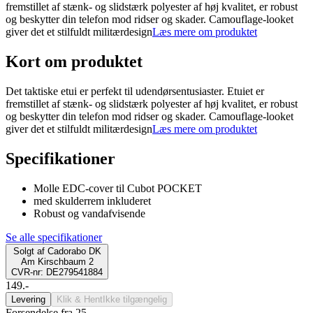
fremstillet af stænk- og slidstærk polyester af høj kvalitet, er robust
og beskytter din telefon mod ridser og skader. Camouflage-looket
giver det et stilfuldt militærdesign
Læs mere om produktet
Kort om produktet
Det taktiske etui er perfekt til udendørsentusiaster. Etuiet er
fremstillet af stænk- og slidstærk polyester af høj kvalitet, er robust
og beskytter din telefon mod ridser og skader. Camouflage-looket
giver det et stilfuldt militærdesign
Læs mere om produktet
Specifikationer
Molle EDC-cover til Cubot POCKET
med skulderrem inkluderet
Robust og vandafvisende
Se alle specifikationer
Solgt af
Cadorabo DK
Am Kirschbaum 2
CVR-nr: DE279541884
149.-
Levering
Klik & Hent
Ikke tilgængelig
Forsendelse fra 25,-