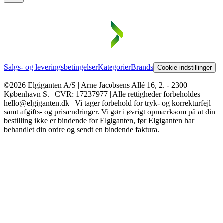
Salgs- og leveringsbetingelser
Kategorier
Brands
Cookie indstillinger
©2026 Elgiganten A/S | Arne Jacobsens Allé 16, 2. - 2300
København S. | CVR: 17237977 | Alle rettigheder forbeholdes |
hello@elgiganten.dk | Vi tager forbehold for tryk- og korrekturfejl
samt afgifts- og prisændringer. Vi gør i øvrigt opmærksom på at din
bestilling ikke er bindende for Elgiganten, før Elgiganten har
behandlet din ordre og sendt en bindende faktura.