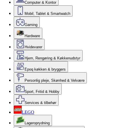
Computer & Kontor
Mobil, Tablet & Smartwatch
Gaming
Hardware
Hvidevarer
Hjem, Rengøring & Køkkenudstyr
Epoq køkken & bryggers
Personlig pleje, Skønhed & Velvære
Sport, Fritid & Hobby
Services & tilbehør
LEGO
Lageroprydning