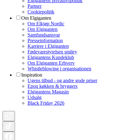
Elgigantens privatlivspolitik
Partner
Cookiepolitik
Om Elgiganten
Om Elkjøp Nordic
Om Elgiganten
Samfundsansvar
Presseinformation
Karriere i Elgiganten
Fødevarestyrelsen smiley
Elgigantens Kundeklub
Om Elgiganten Erhverv
Whistleblowing i organisationen
Inspiration
Ugens tilbud - og andre gode priser
Epoq køkken & bryggers
Elgigantens Magasin
Udsalg
Black Friday 2026