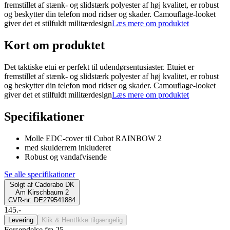
fremstillet af stænk- og slidstærk polyester af høj kvalitet, er robust
og beskytter din telefon mod ridser og skader. Camouflage-looket
giver det et stilfuldt militærdesign
Læs mere om produktet
Kort om produktet
Det taktiske etui er perfekt til udendørsentusiaster. Etuiet er
fremstillet af stænk- og slidstærk polyester af høj kvalitet, er robust
og beskytter din telefon mod ridser og skader. Camouflage-looket
giver det et stilfuldt militærdesign
Læs mere om produktet
Specifikationer
Molle EDC-cover til Cubot RAINBOW 2
med skulderrem inkluderet
Robust og vandafvisende
Se alle specifikationer
Solgt af
Cadorabo DK
Am Kirschbaum 2
CVR-nr: DE279541884
145.-
Levering
Klik & Hent
Ikke tilgængelig
Forsendelse fra 25,-