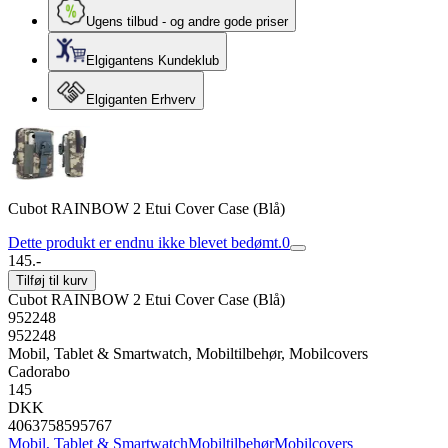
Ugens tilbud - og andre gode priser
Elgigantens Kundeklub
Elgiganten Erhverv
Cubot RAINBOW 2 Etui Cover Case (Blå)
Dette produkt er endnu ikke blevet bedømt.
0
145.-
Tilføj til kurv
Cubot RAINBOW 2 Etui Cover Case (Blå)
952248
952248
Mobil, Tablet & Smartwatch, Mobiltilbehør, Mobilcovers
Cadorabo
145
DKK
4063758595767
Mobil, Tablet & Smartwatch
Mobiltilbehør
Mobilcovers