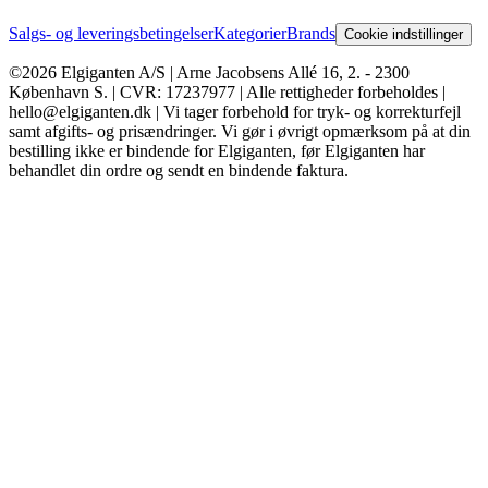
Salgs- og leveringsbetingelser
Kategorier
Brands
Cookie indstillinger
©2026 Elgiganten A/S | Arne Jacobsens Allé 16, 2. - 2300
København S. | CVR: 17237977 | Alle rettigheder forbeholdes |
hello@elgiganten.dk | Vi tager forbehold for tryk- og korrekturfejl
samt afgifts- og prisændringer. Vi gør i øvrigt opmærksom på at din
bestilling ikke er bindende for Elgiganten, før Elgiganten har
behandlet din ordre og sendt en bindende faktura.