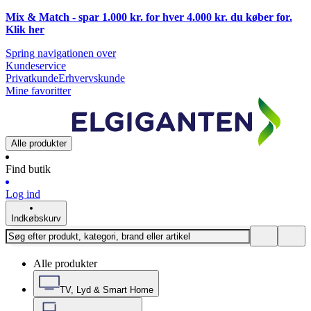
Mix & Match - spar 1.000 kr. for hver 4.000 kr. du køber for.
Klik
her
Spring navigationen over
Kundeservice
Privatkunde
Erhvervskunde
Mine favoritter
Alle produkter
Find butik
Log ind
Indkøbskurv
Alle produkter
TV, Lyd & Smart Home