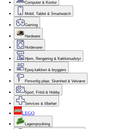
Computer & Kontor
Mobil, Tablet & Smartwatch
Gaming
Hardware
Hvidevarer
Hjem, Rengøring & Køkkenudstyr
Epoq køkken & bryggers
Personlig pleje, Skønhed & Velvære
Sport, Fritid & Hobby
Services & tilbehør
LEGO
Lageroprydning