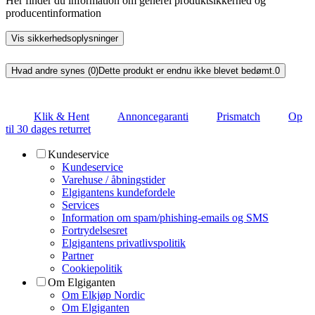
Her finder du information om generel produktsikkerhed og
producentinformation
Vis sikkerhedsoplysninger
Hvad andre synes (0)
Dette produkt er endnu ikke blevet bedømt.
0
Klik & Hent
Annoncegaranti
Prismatch
Op
til 30 dages returret
Kundeservice
Kundeservice
Varehuse / åbningstider
Elgigantens kundefordele
Services
Information om spam/phishing-emails og SMS
Fortrydelsesret
Elgigantens privatlivspolitik
Partner
Cookiepolitik
Om Elgiganten
Om Elkjøp Nordic
Om Elgiganten