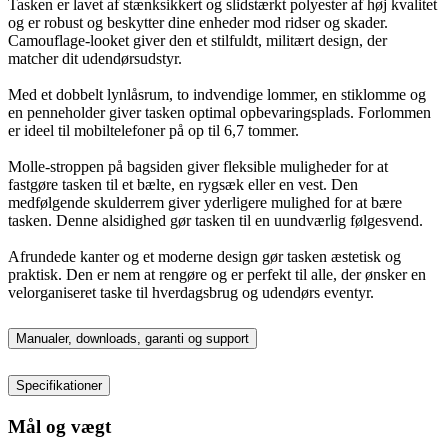
Tasken er lavet af stænksikkert og slidstærkt polyester af høj kvalitet
og er robust og beskytter dine enheder mod ridser og skader.
Camouflage-looket giver den et stilfuldt, militært design, der
matcher dit udendørsudstyr.
Med et dobbelt lynlåsrum, to indvendige lommer, en stiklomme og
en penneholder giver tasken optimal opbevaringsplads. Forlommen
er ideel til mobiltelefoner på op til 6,7 tommer.
Molle-stroppen på bagsiden giver fleksible muligheder for at
fastgøre tasken til et bælte, en rygsæk eller en vest. Den
medfølgende skulderrem giver yderligere mulighed for at bære
tasken. Denne alsidighed gør tasken til en uundværlig følgesvend.
Afrundede kanter og et moderne design gør tasken æstetisk og
praktisk. Den er nem at rengøre og er perfekt til alle, der ønsker en
velorganiseret taske til hverdagsbrug og udendørs eventyr.
Manualer, downloads, garanti og support
Specifikationer
Mål og vægt