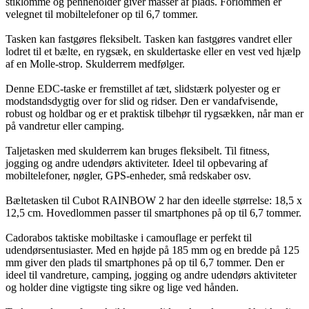
stiklomme og penneholder giver masser af plads. Forlommen er
velegnet til mobiltelefoner op til 6,7 tommer.
Tasken kan fastgøres fleksibelt. Tasken kan fastgøres vandret eller
lodret til et bælte, en rygsæk, en skuldertaske eller en vest ved hjælp
af en Molle-strop. Skulderrem medfølger.
Denne EDC-taske er fremstillet af tæt, slidstærk polyester og er
modstandsdygtig over for slid og ridser. Den er vandafvisende,
robust og holdbar og er et praktisk tilbehør til rygsækken, når man er
på vandretur eller camping.
Taljetasken med skulderrem kan bruges fleksibelt. Til fitness,
jogging og andre udendørs aktiviteter. Ideel til opbevaring af
mobiltelefoner, nøgler, GPS-enheder, små redskaber osv.
Bæltetasken til Cubot RAINBOW 2 har den ideelle størrelse: 18,5 x
12,5 cm. Hovedlommen passer til smartphones på op til 6,7 tommer.
Cadorabos taktiske mobiltaske i camouflage er perfekt til
udendørsentusiaster. Med en højde på 185 mm og en bredde på 125
mm giver den plads til smartphones på op til 6,7 tommer. Den er
ideel til vandreture, camping, jogging og andre udendørs aktiviteter
og holder dine vigtigste ting sikre og lige ved hånden.