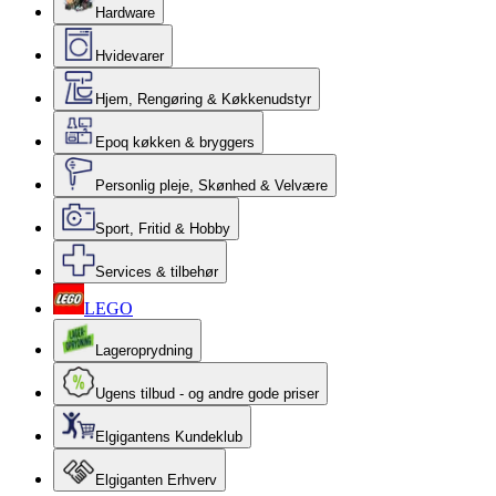
Hardware
Hvidevarer
Hjem, Rengøring & Køkkenudstyr
Epoq køkken & bryggers
Personlig pleje, Skønhed & Velvære
Sport, Fritid & Hobby
Services & tilbehør
LEGO
Lageroprydning
Ugens tilbud - og andre gode priser
Elgigantens Kundeklub
Elgiganten Erhverv