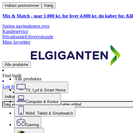
Indtast postnummer
Vælg
Mix & Match - spar 1.000 kr. for hver 4.000 kr. du køber for. Kl
Spring navigationen over
Kundeservice
Privatkunde
Erhvervskunde
Mine favoritter
Alle produkter
Find butik
Alle produkter
Log ind
TV, Lyd & Smart Home
Indkøbskurv
Computer & Kontor
Mobil, Tablet & Smartwatch
Gaming