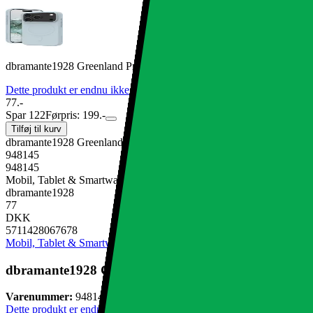
dbramante1928 Greenland Pro MS cover til iPhone Pro 17 (glacier)
Dette produkt er endnu ikke blevet bedømt.
0
77.-
Spar 122
Førpris: 199.-
Tilføj til kurv
dbramante1928 Greenland Pro MS cover til iPhone Pro 17 (glacier)
948145
948145
Mobil, Tablet & Smartwatch, Mobiltilbehør, Mobilcovers
dbramante1928
77
DKK
5711428067678
Mobil, Tablet & Smartwatch
Mobiltilbehør
Mobilcovers
dbramante1928 Greenland Pro MS cover til iPhone Pr
Varenummer:
948145
Dette produkt er endnu ikke blevet bedømt.
0