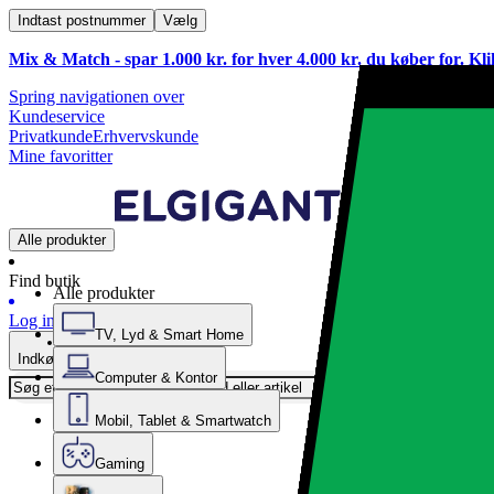
Indtast postnummer
Vælg
Mix & Match - spar 1.000 kr. for hver 4.000 kr. du køber for. Kl
Spring navigationen over
Kundeservice
Privatkunde
Erhvervskunde
Mine favoritter
Alle produkter
Find butik
Alle produkter
Log ind
TV, Lyd & Smart Home
Indkøbskurv
Computer & Kontor
Mobil, Tablet & Smartwatch
Gaming