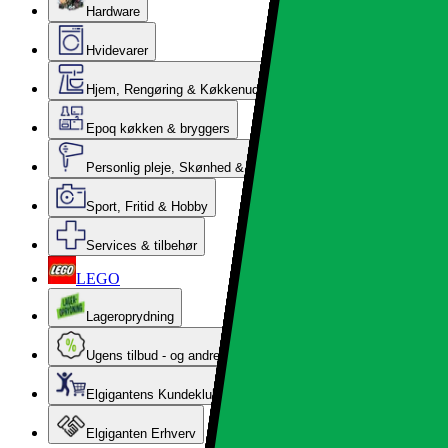
Hardware
Hvidevarer
Hjem, Rengøring & Køkkenudstyr
Epoq køkken & bryggers
Personlig pleje, Skønhed & Velvære
Sport, Fritid & Hobby
Services & tilbehør
LEGO
Lageroprydning
Ugens tilbud - og andre gode priser
Elgigantens Kundeklub
Elgiganten Erhverv