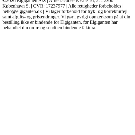
©2026 Elgiganten A/S | Arne Jacobsens Allé 16, 2. - 2300
København S. | CVR: 17237977 | Alle rettigheder forbeholdes |
hello@elgiganten.dk | Vi tager forbehold for tryk- og korrekturfejl
samt afgifts- og prisændringer. Vi gør i øvrigt opmærksom på at din
bestilling ikke er bindende for Elgiganten, før Elgiganten har
behandlet din ordre og sendt en bindende faktura.