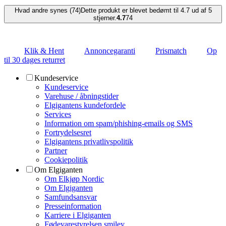
Hvad andre synes (74)
Dette produkt er blevet bedømt til 4.7 ud af 5
stjerner.
4.7
74
Klik & Hent
Annoncegaranti
Prismatch
Op
til 30 dages returret
Kundeservice
Kundeservice
Varehuse / åbningstider
Elgigantens kundefordele
Services
Information om spam/phishing-emails og SMS
Fortrydelsesret
Elgigantens privatlivspolitik
Partner
Cookiepolitik
Om Elgiganten
Om Elkjøp Nordic
Om Elgiganten
Samfundsansvar
Presseinformation
Karriere i Elgiganten
Fødevarestyrelsen smiley