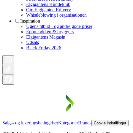
Elgigantens Kundeklub
Om Elgiganten Erhverv
Whistleblowing i organisationen
Inspiration
Ugens tilbud - og andre gode priser
Epoq køkken & bryggers
Elgigantens Magasin
Udsalg
Black Friday 2026
Salgs- og leveringsbetingelser
Kategorier
Brands
Cookie indstillinger