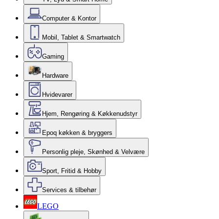
Computer & Kontor
Mobil, Tablet & Smartwatch
Gaming
Hardware
Hvidevarer
Hjem, Rengøring & Køkkenudstyr
Epoq køkken & bryggers
Personlig pleje, Skønhed & Velvære
Sport, Fritid & Hobby
Services & tilbehør
LEGO