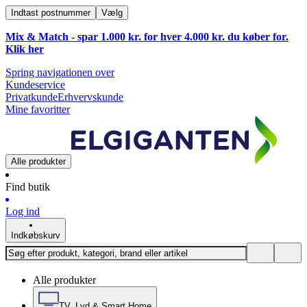
Indtast postnummer
Vælg
Mix & Match - spar 1.000 kr. for hver 4.000 kr. du køber for.
Klik
her
Spring navigationen over
Kundeservice
Privatkunde
Erhvervskunde
Mine favoritter
Alle produkter
Find butik
Log ind
Indkøbskurv
Alle produkter
TV, Lyd & Smart Home