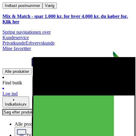
Indtast postnummer
Vælg
Mix & Match - spar 1.000 kr. for hver 4.000 kr. du køber for.
Klik
her
Spring navigationen over
Kundeservice
Privatkunde
Erhvervskunde
Mine favoritter
Alle produkter
Find butik
Log ind
Indkøbskurv
Alle produkter
TV, Lyd & Smart Home