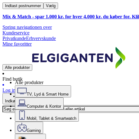
Indtast postnummer
Vælg
Mix & Match - spar 1.000 kr. for hver 4.000 kr. du køber for. Kl
Spring navigationen over
Kundeservice
Privatkunde
Erhvervskunde
Mine favoritter
Alle produkter
Find butik
Alle produkter
Log ind
TV, Lyd & Smart Home
Indkøbskurv
Computer & Kontor
Mobil, Tablet & Smartwatch
Gaming