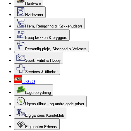
Hardware
Hvidevarer
Hjem, Rengøring & Køkkenudstyr
Epoq køkken & bryggers
Personlig pleje, Skønhed & Velvære
Sport, Fritid & Hobby
Services & tilbehør
LEGO
Lageroprydning
Ugens tilbud - og andre gode priser
Elgigantens Kundeklub
Elgiganten Erhverv