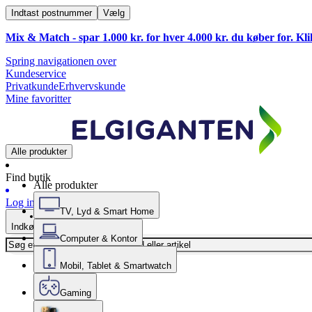
Indtast postnummer
Vælg
Mix & Match - spar 1.000 kr. for hver 4.000 kr. du køber for. Kl
Spring navigationen over
Kundeservice
Privatkunde
Erhvervskunde
Mine favoritter
Alle produkter
Find butik
Alle produkter
Log ind
TV, Lyd & Smart Home
Indkøbskurv
Computer & Kontor
Mobil, Tablet & Smartwatch
Gaming