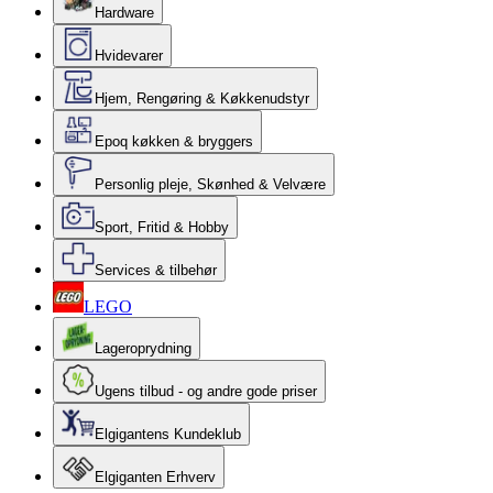
Hardware
Hvidevarer
Hjem, Rengøring & Køkkenudstyr
Epoq køkken & bryggers
Personlig pleje, Skønhed & Velvære
Sport, Fritid & Hobby
Services & tilbehør
LEGO
Lageroprydning
Ugens tilbud - og andre gode priser
Elgigantens Kundeklub
Elgiganten Erhverv