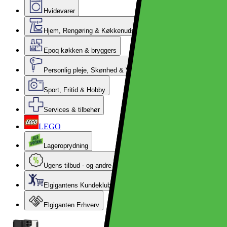
Hvidevarer
Hjem, Rengøring & Køkkenudstyr
Epoq køkken & bryggers
Personlig pleje, Skønhed & Velvære
Sport, Fritid & Hobby
Services & tilbehør
LEGO
Lageroprydning
Ugens tilbud - og andre gode priser
Elgigantens Kundeklub
Elgiganten Erhverv