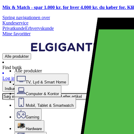
Mix & Match - spar 1.000 kr. for hver 4.000 kr. du køber for. Kl
Spring navigationen over
Kundeservice
Privatkunde
Erhvervskunde
Mine favoritter
Alle produkter
Find butik
Alle produkter
Log ind
TV, Lyd & Smart Home
Indkøbskurv
Computer & Kontor
Mobil, Tablet & Smartwatch
Gaming
Hardware