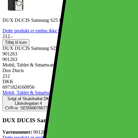
DUX DUCIS Samsung S25 Ultra Skin X Pro Flip Cover - Sort
Dette produkt er endnu ikke blevet bedømt.
0
212.-
Tilføj til kurv
DUX DUCIS Samsung S25 Ultra Skin X Pro Flip Cover - Sort
901263
901263
Mobil, Tablet & Smartwatch, Mobiltilbehør, Mobilcovers
Dux Ducis
212
DKK
6971824160956
Mobil, Tablet & Smartwatch
Mobiltilbehør
Mobilcovers
Solgt af
Skalofodral DK
Låskolvgatan 4
CVR-nr: SE556907867701
DUX DUCIS Samsung S25 Ultra Skin X Pro Flip Cove
Varenummer:
901263
Dette produkt er endnu ikke blevet bedømt.
0