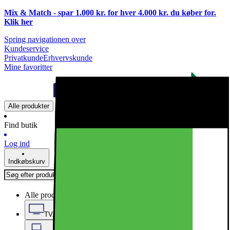
Mix & Match - spar 1.000 kr. for hver 4.000 kr. du køber for.
Klik
her
Spring navigationen over
Kundeservice
Privatkunde
Erhvervskunde
Mine favoritter
Alle produkter
Find butik
Log ind
Indkøbskurv
Alle produkter
TV, Lyd & Smart Home